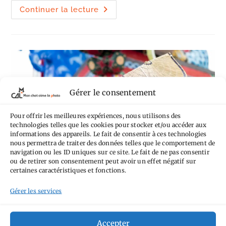
publication :
Merci
Continuer la lecture
(3)
depuis
Houtong,
village
à
chats
Gérer le consentement
Pour offrir les meilleures expériences, nous utilisons des
technologies telles que les cookies pour stocker et/ou accéder aux
informations des appareils. Le fait de consentir à ces technologies
nous permettra de traiter des données telles que le comportement de
navigation ou les ID uniques sur ce site. Le fait de ne pas consentir
ou de retirer son consentement peut avoir un effet négatif sur
Le Grand Matsuri 2018 au
certaines caractéristiques et fonctions.
Jardin d’acclimatation
Gérer les services
Accepter
Un bout de Japon à Paris, comment aurais-je pu