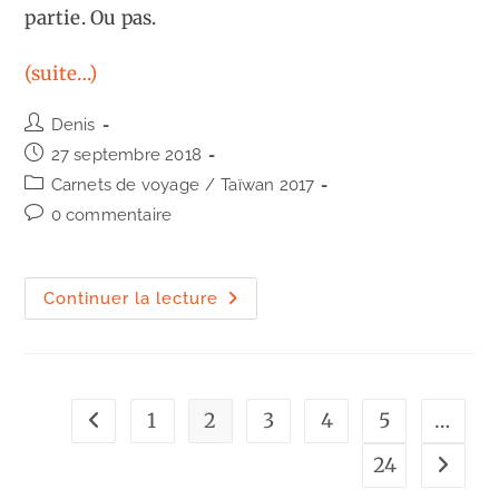
partie. Ou pas.
(suite…)
Auteur/autrice
Denis
de
Publication
27 septembre 2018
la
publiée :
Post
Carnets de voyage
/
Taïwan 2017
publication :
category:
Commentaires
0 commentaire
de
la
publication :
Taïwan
Continuer la lecture
:
que
faire
à
Taipei
par
beau
1
2
3
4
5
…
Go to the previous page
temps
?
24
Aller à 