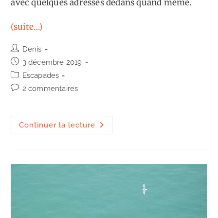
avec quelques adresses dedans quand même.
(suite…)
Auteur/autrice
Denis
de
Publication
3 décembre 2019
la
publiée :
Post
Escapades
publication :
category:
Commentaires
2 commentaires
de
la
publication :
Pays-
Continuer la lecture
Bas
:
un
peu
de
quiétude
à
la
Haye
et
Amsterdam