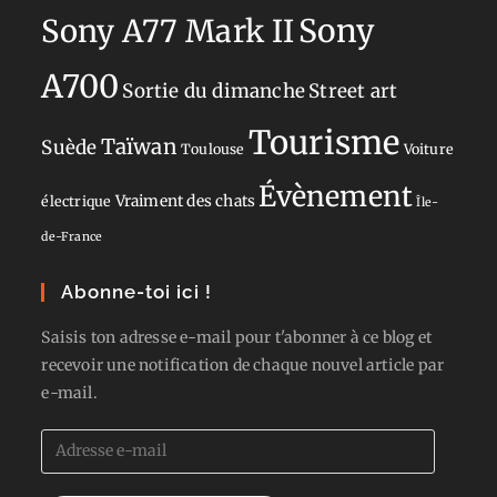
Sony
Sony A77 Mark II
A700
Sortie du dimanche
Street art
Tourisme
Taïwan
Suède
Toulouse
Voiture
Évènement
Vraiment des chats
électrique
Île-
de-France
Abonne-toi ici !
Saisis ton adresse e-mail pour t'abonner à ce blog et
recevoir une notification de chaque nouvel article par
e-mail.
Adresse
e-
mail