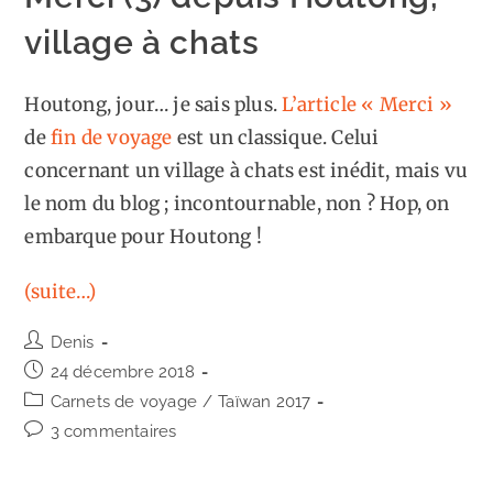
village à chats
Houtong, jour… je sais plus.
L’article « Merci »
de
fin de voyage
est un classique. Celui
concernant un village à chats est inédit, mais vu
le nom du blog ; incontournable, non ? Hop, on
embarque pour Houtong !
(suite…)
Auteur/autrice
Denis
de
Publication
24 décembre 2018
la
publiée :
Post
Carnets de voyage
/
Taïwan 2017
publication :
category:
Commentaires
3 commentaires
de
la