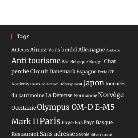
Tags
Aimez-vous bordel
Allemagne
Ailleurs
Andorre
Anti tourisme
Chat
Bar
Belgique
Burger
perché
Circuit
Danemark
Espagne
Feria
GT
Japon
Journées
Academy
Hauts-de-France
Hébergement
Norvège
La Défense
du patrimoine
Normandie
Olympus OM-D E-M5
Occitanie
Paris
Mark II
Pays-Bas
Pays Basque
Sans adresse
Restaurant
Savoie
Silverstone