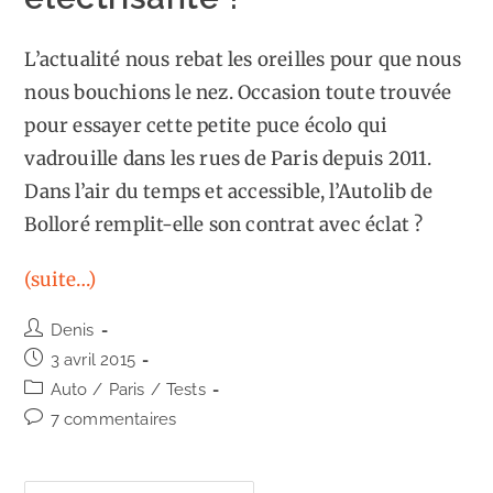
L’actualité nous rebat les oreilles pour que nous
nous bouchions le nez. Occasion toute trouvée
pour essayer cette petite puce écolo qui
vadrouille dans les rues de Paris depuis 2011.
Dans l’air du temps et accessible, l’Autolib de
Bolloré remplit-elle son contrat avec éclat ?
(suite…)
Auteur/autrice
Denis
de
Publication
3 avril 2015
la
publiée :
Post
Auto
/
Paris
/
Tests
publication :
category:
Commentaires
7 commentaires
de
la
publication :