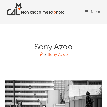
Skip
to
Menu
content
Sony A700
>
Sony A700