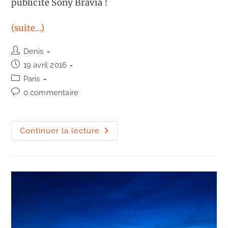
publicité Sony Bravia !
(suite…)
Auteur/autrice
Denis
de
Publication
19 avril 2016
la
publiée :
Post
Paris
publication :
category:
Commentaires
0 commentaire
de
la
publication :
The
Continuer la lecture
Color
Run
Paris
2016