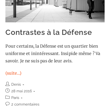
Contrastes à la Défense
Pour certains, la Défense est un quartier bien
uniforme et inintéressant. Insipide même ? Va
savoir. Je ne suis pas de leur avis.
(suite…)
Auteur/autrice
Denis
de
Publication
28 mai 2016
la
publiée :
Post
Paris
publication :
category:
Commentaires
2 commentaires
de