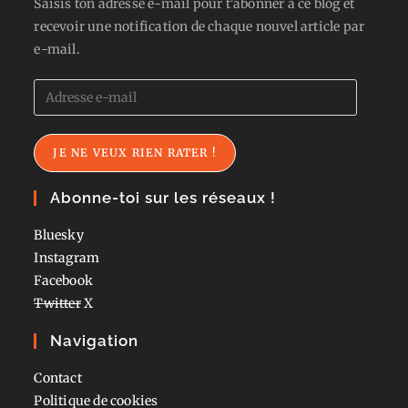
Saisis ton adresse e-mail pour t'abonner à ce blog et
recevoir une notification de chaque nouvel article par
e-mail.
Adresse
e-
mail
JE NE VEUX RIEN RATER !
Abonne-toi sur les réseaux !
Bluesky
Instagram
Facebook
Twitter
X
Navigation
Contact
Politique de cookies