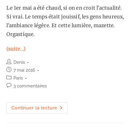
Le 1er mai a été chaud, si on en croit l’actualité.
Si vrai. Le temps était jouissif, les gens heureux,
l’ambiance légère. Et cette lumière, mazette.
Orgastique.
(suite…)
Auteur/autrice
Denis
de
Publication
7 mai 2016
la
publiée :
Post
Paris
publication :
category:
Commentaires
3 commentaires
de
la
publication :
Un
Continuer la lecture
chaud
1er
mai,
ou
éloge