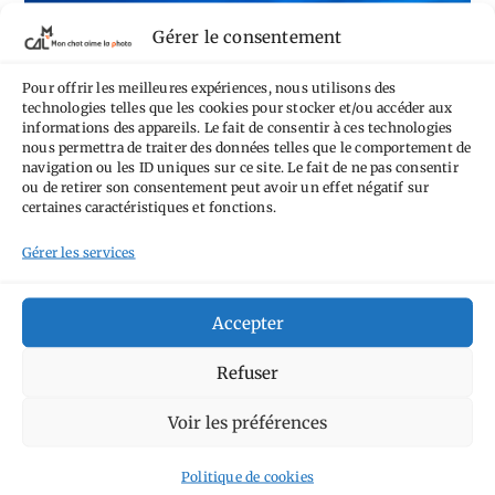
Gérer le consentement
Pour offrir les meilleures expériences, nous utilisons des
technologies telles que les cookies pour stocker et/ou accéder aux
informations des appareils. Le fait de consentir à ces technologies
Chat perché : quelques
nous permettra de traiter des données telles que le comportement de
navigation ou les ID uniques sur ce site. Le fait de ne pas consentir
vues
ou de retirer son consentement peut avoir un effet négatif sur
certaines caractéristiques et fonctions.
Gérer les services
Chat perché !
(suite…)
Accepter
Auteur/autrice
Denis
Refuser
de
Publication
28 janvier 2016
la
publiée :
Voir les préférences
Post
Escapades
/
Paris
/
Séries
publication :
category:
Commentaires
2 commentaires
de
Politique de cookies