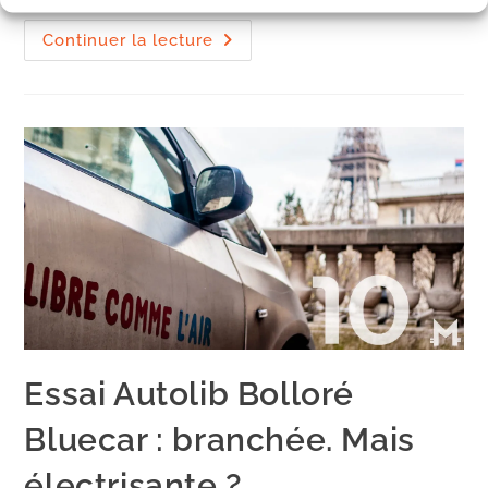
la
publication :
Chat
Continuer la lecture
perché
:
quelques
vues
Essai Autolib Bolloré
Bluecar : branchée. Mais
électrisante ?