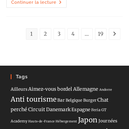
Essai
Continuer la lecture
Autolib
Bolloré
Bluecar
:
branchée.
Mais
électrisante
1
2
3
4
…
19
?
Aller à 
Tags
Aimez-vous bordel
Allemagne
Ailleurs
Andorre
Anti tourisme
Chat
Bar
Belgique
Burger
perché
Circuit
Danemark
Espagne
Feria
GT
Japon
Journées
Academy
Hauts-de-France
Hébergement