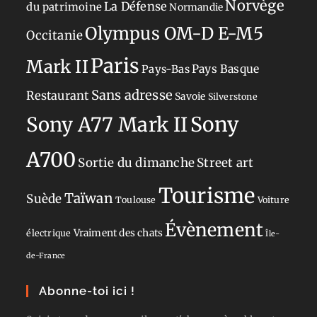
Norvège
La Défense
du patrimoine
Normandie
Olympus OM-D E-M5
Occitanie
Paris
Mark II
Pays-Bas
Pays Basque
Sans adresse
Restaurant
Savoie
Silverstone
Sony
Sony A77 Mark II
A700
Sortie du dimanche
Street art
Tourisme
Taïwan
Suède
Toulouse
Voiture
Évènement
Vraiment des chats
électrique
Île-
de-France
Abonne-toi ici !