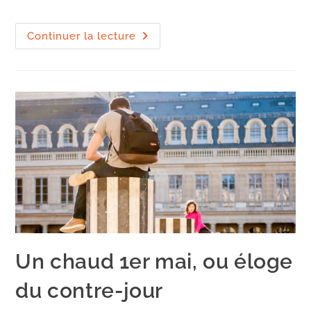
la
publication :
Contrastes
Continuer la lecture
à
la
Défense
Un chaud 1er mai, ou éloge
du contre-jour