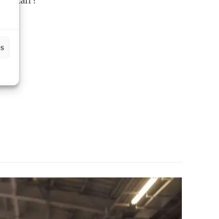
u détail ?
es