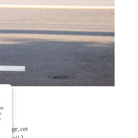
s
ue
e
e
 voyage, cet