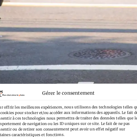
Gérer le consentement
 Tokyo : fourre-tout et conseil
r offrir les meilleures expériences, nous utilisons des technologies telles q
es
 cookies pour stocker et/ou accéder aux informations des appareils. Le fait d
sentir à ces technologies nous permettra de traiter des données telles que l
portement de navigation ou les ID uniques sur ce site. Le fait de ne pas
Il est temps de publier le traditionnel de fourre-tout de
sentir ou de retirer son consentement peut avoir un effet négatif sur
taines caractéristiques et fonctions.