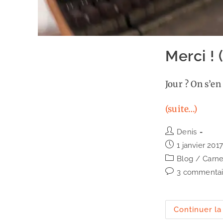
Merci ! 
Jour ? On s’en
(suite…)
Auteur/autrice
Denis
de
Publication
1 janvier 201
la
publiée :
Post
Blog
/
Carne
publication :
category:
Commentaires
3 commentai
de
la
publication :
Continuer la