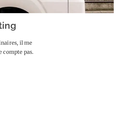
ting
inaires, il me
e compte pas.