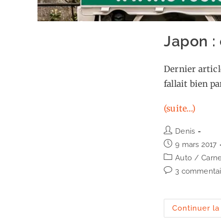
Japon :
Dernier articl
fallait bien p
(suite…)
Auteur/autrice
Denis
de
Publication
9 mars 2017
la
publiée :
Post
Auto
/
Carne
publication :
category:
Commentaires
3 commentai
de
la
publication :
Continuer la