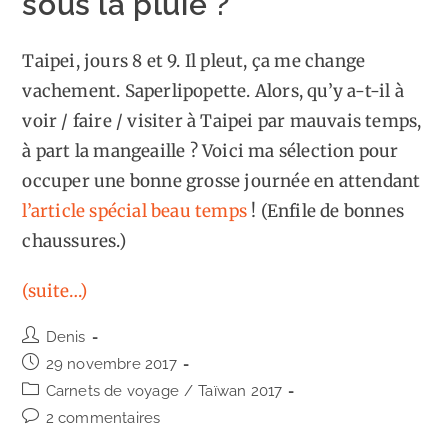
sous la pluie ?
Taipei, jours 8 et 9. Il pleut, ça me change
vachement. Saperlipopette. Alors, qu’y a-t-il à
voir / faire / visiter à Taipei par mauvais temps,
à part la mangeaille ? Voici ma sélection pour
occuper une bonne grosse journée en attendant
l’article spécial beau temps
! (Enfile de bonnes
chaussures.)
(suite…)
Auteur/autrice
Denis
de
Publication
29 novembre 2017
la
publiée :
Post
Carnets de voyage
/
Taïwan 2017
publication :
category:
Commentaires
2 commentaires
de