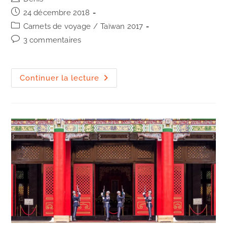
de
Publication
24 décembre 2018
la
publiée :
Post
Carnets de voyage
/
Taïwan 2017
publication :
category:
Commentaires
3 commentaires
de
la
publication :
Merci
Continuer la lecture
(3)
depuis
Houtong,
village
à
chats