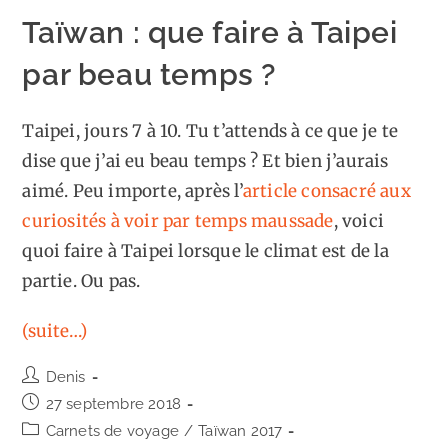
Taïwan : que faire à Taipei
par beau temps ?
Taipei, jours 7 à 10. Tu t’attends à ce que je te
dise que j’ai eu beau temps ? Et bien j’aurais
aimé. Peu importe, après l’
article consacré aux
curiosités à voir par temps maussade
, voici
quoi faire à Taipei lorsque le climat est de la
partie. Ou pas.
(suite…)
Auteur/autrice
Denis
de
Publication
27 septembre 2018
la
publiée :
Post
Carnets de voyage
/
Taïwan 2017
publication :