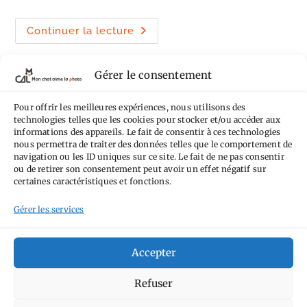
la
publication :
Taïwan
Continuer la lecture
:
que
faire
à
Gérer le consentement
Taipei
sous
la
pluie
Pour offrir les meilleures expériences, nous utilisons des
?
technologies telles que les cookies pour stocker et/ou accéder aux
informations des appareils. Le fait de consentir à ces technologies
nous permettra de traiter des données telles que le comportement de
navigation ou les ID uniques sur ce site. Le fait de ne pas consentir
ou de retirer son consentement peut avoir un effet négatif sur
certaines caractéristiques et fonctions.
Gérer les services
Taïwan, ce gros village.
Accepter
Refuser
Du Sun Moon Lake à Taipei, jour 7. Aujourd’hui