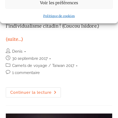
je quitte la campagne pour retrouver
Voir les préférences
l’effervescence de la capitale taïwanaise. Adieu
Politique de cookies
la paisible ambiance de village, bonjour
l’individualisme citadin ! (Coucou Isidore.)
(suite…)
Auteur/autrice
Denis
de
Publication
30 septembre 2017
la
publiée :
Post
Carnets de voyage
/
Taïwan 2017
publication :
category:
Commentaires
1 commentaire
de
la
publication :
Taïwan,
Continuer la lecture
ce
gros
village.