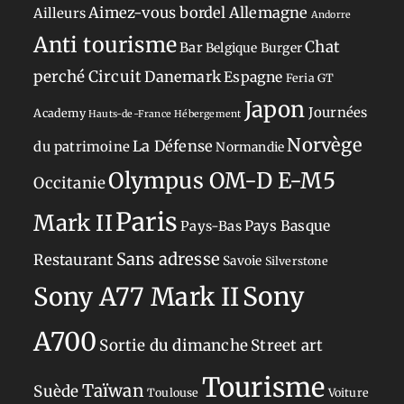
Aimez-vous bordel
Allemagne
Ailleurs
Andorre
Anti tourisme
Chat
Bar
Belgique
Burger
perché
Circuit
Danemark
Espagne
Feria
GT
Japon
Journées
Academy
Hauts-de-France
Hébergement
Norvège
La Défense
du patrimoine
Normandie
Olympus OM-D E-M5
Occitanie
Paris
Mark II
Pays-Bas
Pays Basque
Sans adresse
Restaurant
Savoie
Silverstone
Sony
Sony A77 Mark II
A700
Sortie du dimanche
Street art
Tourisme
Taïwan
Suède
Toulouse
Voiture