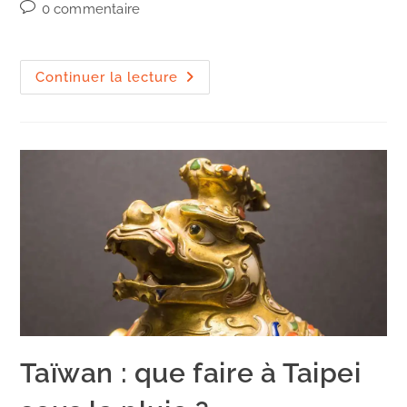
category:
Commentaires
0 commentaire
de
la
publication :
Taïwan
Continuer la lecture
:
que
faire
à
Taipei
par
beau
temps
?
Taïwan : que faire à Taipei