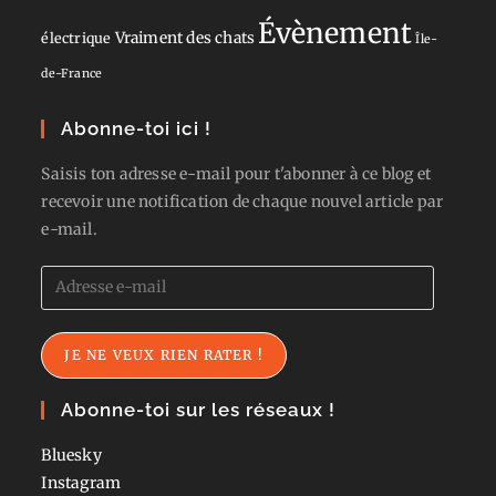
Évènement
Vraiment des chats
électrique
Île-
de-France
Abonne-toi ici !
Saisis ton adresse e-mail pour t'abonner à ce blog et
recevoir une notification de chaque nouvel article par
e-mail.
Adresse
e-
mail
JE NE VEUX RIEN RATER !
Abonne-toi sur les réseaux !
Bluesky
Instagram