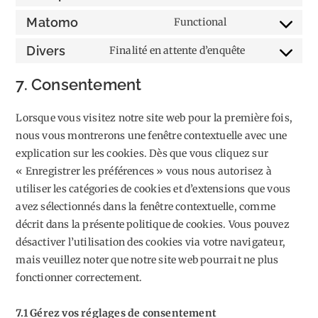
Consent
service
to
Matomo
Functional
wordpress
Consent
service
to
Divers
Finalité en attente d’enquête
litespeed
Consent
service
to
7. Consentement
matomo
service
divers
Lorsque vous visitez notre site web pour la première fois,
nous vous montrerons une fenêtre contextuelle avec une
explication sur les cookies. Dès que vous cliquez sur
« Enregistrer les préférences » vous nous autorisez à
utiliser les catégories de cookies et d’extensions que vous
avez sélectionnés dans la fenêtre contextuelle, comme
décrit dans la présente politique de cookies. Vous pouvez
désactiver l’utilisation des cookies via votre navigateur,
mais veuillez noter que notre site web pourrait ne plus
fonctionner correctement.
7.1 Gérez vos réglages de consentement