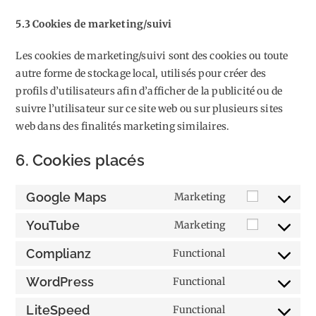
5.3 Cookies de marketing/suivi
Les cookies de marketing/suivi sont des cookies ou toute
autre forme de stockage local, utilisés pour créer des
profils d’utilisateurs afin d’afficher de la publicité ou de
suivre l’utilisateur sur ce site web ou sur plusieurs sites
web dans des finalités marketing similaires.
6. Cookies placés
Google Maps
Marketing
Consent
to
YouTube
Marketing
Consent
service
to
Complianz
Functional
google-
Consent
service
maps
to
WordPress
Functional
youtube
Consent
service
to
LiteSpeed
Functional
complianz