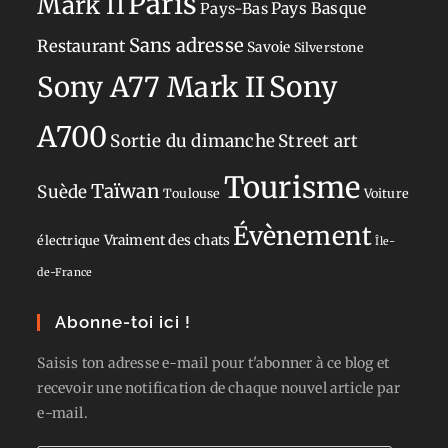
Paris
Mark II
Pays-Bas
Pays Basque
Sans adresse
Restaurant
Savoie
Silverstone
Sony
Sony A77 Mark II
A700
Sortie du dimanche
Street art
Tourisme
Taïwan
Suède
Toulouse
Voiture
Évènement
Vraiment des chats
électrique
Île-
de-France
Abonne-toi ici !
Saisis ton adresse e-mail pour t'abonner à ce blog et
recevoir une notification de chaque nouvel article par
e-mail.