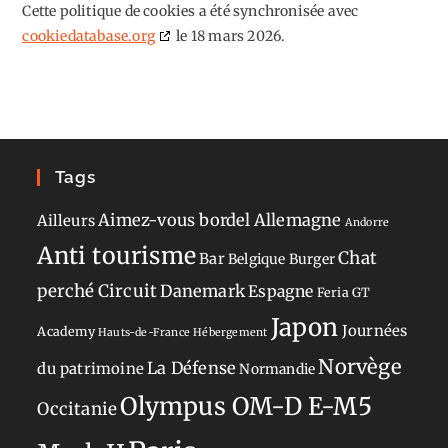
Cette politique de cookies a été synchronisée avec
cookiedatabase.org
le 18 mars 2026.
Tags
Aimez-vous bordel
Allemagne
Ailleurs
Andorre
Anti tourisme
Chat
Bar
Belgique
Burger
perché
Circuit
Danemark
Espagne
Feria
GT
Japon
Journées
Academy
Hauts-de-France
Hébergement
Norvège
La Défense
du patrimoine
Normandie
Olympus OM-D E-M5
Occitanie