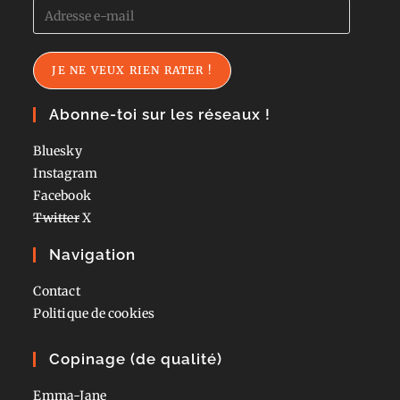
Adresse
e-
mail
JE NE VEUX RIEN RATER !
Abonne-toi sur les réseaux !
Bluesky
Instagram
Facebook
Twitter
X
Navigation
Contact
Politique de cookies
Copinage (de qualité)
Emma-Jane