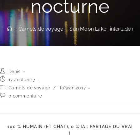
nocturne
>
Carnets de voyage
>
Sun Moon Lake : interlude no
Auteur/autrice
Denis
de
Publication
17 août 2017
la
publiée :
Post
Carnets de voyage
/
Taïwan 2017
publication :
category:
Commentaires
0 commentaire
de
la
publication :
100 % HUMAIN (ET CHAT), 0 % IA : PARTAGE DU VRAI
PARTAGER
!