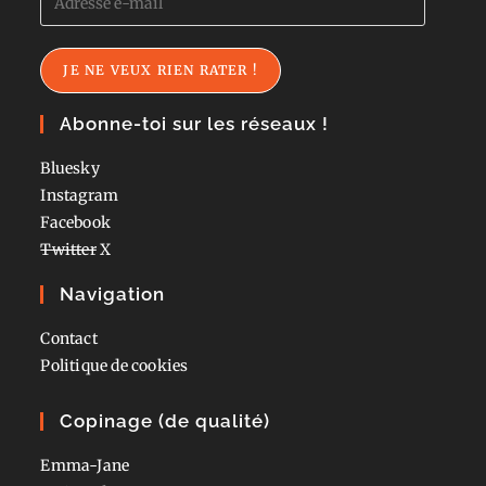
e-
mail
JE NE VEUX RIEN RATER !
Abonne-toi sur les réseaux !
Bluesky
Instagram
Facebook
Twitter
X
Navigation
Contact
Politique de cookies
Copinage (de qualité)
Emma-Jane