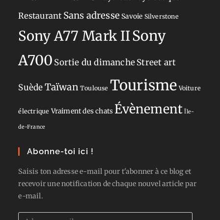
Sans adresse
Restaurant
Savoie
Silverstone
Sony
Sony A77 Mark II
A700
Sortie du dimanche
Street art
Tourisme
Taïwan
Suède
Toulouse
Voiture
Évènement
Vraiment des chats
électrique
Île-
de-France
Abonne-toi ici !
Saisis ton adresse e-mail pour t'abonner à ce blog et
recevoir une notification de chaque nouvel article par
e-mail.
Adresse