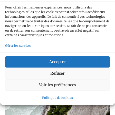
Pour offrir les meilleures expériences, nous utilisons des
technologies telles que les cookies pour stocker et/ou accéder aux
informations des appareils. Le fait de consentir à ces technologies
nous permettra de traiter des données telles que le comportement de
navigation ou les ID uniques sur ce site. Le fait de ne pas consentir
ou de retirer son consentement peut avoir un effet négatif sur
certaines caractéristiques et fonctions.
Gérer les services
Autobahn : point de vue sur les fantasmes
autour de l’autoroute allemande
Accepter
18 juillet 2014
Refuser
Voir les préférences
Politique de cookies