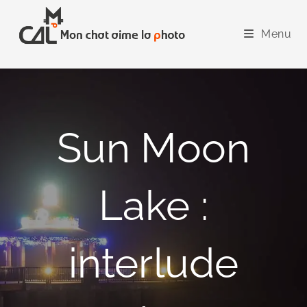
Skip
to
Menu
content
Sun Moon
Lake :
interlude