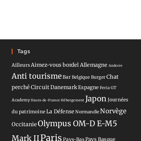
Tags
Aimez-vous bordel
Allemagne
Ailleurs
Andorre
Anti tourisme
Chat
Bar
Belgique
Burger
perché
Circuit
Danemark
Espagne
Feria
GT
Japon
Journées
Academy
Hauts-de-France
Hébergement
Norvège
La Défense
du patrimoine
Normandie
Olympus OM-D E-M5
Occitanie
Paris
Mark II
Pays-Bas
Pays Basque