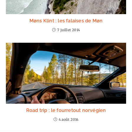
Møns Klint : les falaises de Møn
7 juillet 2014
Road trip : le fourretout norvégien
4 août 2014