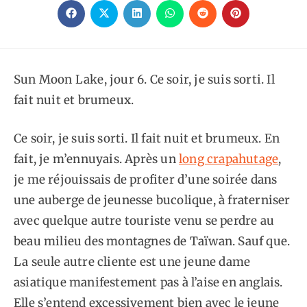
CE
CONTENU
Ouvrir
Ouvrir
Ouvrir
Ouvrir
Ouvrir
Ouvrir
dans
dans
dans
dans
dans
dans
une
une
une
une
une
une
autre
autre
autre
autre
autre
autre
fenêtre
fenêtre
fenêtre
fenêtre
fenêtre
fenêtre
Sun Moon Lake, jour 6. Ce soir, je suis sorti. Il
fait nuit et brumeux.
Ce soir, je suis sorti. Il fait nuit et brumeux. En
fait, je m’ennuyais. Après un
long crapahutage
,
je me réjouissais de profiter d’une soirée dans
une auberge de jeunesse bucolique, à fraterniser
avec quelque autre touriste venu se perdre au
beau milieu des montagnes de Taïwan. Sauf que.
La seule autre cliente est une jeune dame
asiatique manifestement pas à l’aise en anglais.
Elle s’entend excessivement bien avec le jeune