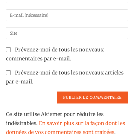
your
name
Enter
or
your
username
email
Saisir
to
address
l’URL
comment
to
de
Prévenez-moi de tous les nouveaux
comment
votre
commentaires par e-mail.
site
(facultatif)
Prévenez-moi de tous les nouveaux articles
par e-mail.
Ce site utilise Akismet pour réduire les
indésirables.
En savoir plus sur la façon dont les
données de vos commentaires sont traitées
.