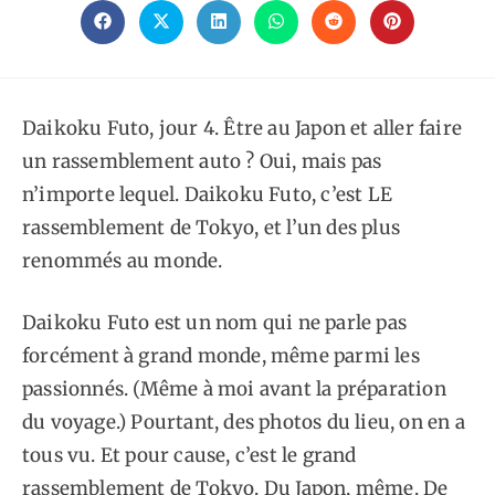
CE
CONTENU
Ouvrir
Ouvrir
Ouvrir
Ouvrir
Ouvrir
Ouvrir
dans
dans
dans
dans
dans
dans
une
une
une
une
une
une
autre
autre
autre
autre
autre
autre
fenêtre
fenêtre
fenêtre
fenêtre
fenêtre
fenêtre
Daikoku Futo, jour 4. Être au Japon et aller faire
un rassemblement auto ? Oui, mais pas
n’importe lequel. Daikoku Futo, c’est LE
rassemblement de Tokyo, et l’un des plus
renommés au monde.
Daikoku Futo est un nom qui ne parle pas
forcément à grand monde, même parmi les
passionnés. (Même à moi avant la préparation
du voyage.) Pourtant, des photos du lieu, on en a
tous vu. Et pour cause, c’est le grand
rassemblement de Tokyo. Du Japon, même. De