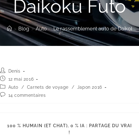
Daikoku Futo
>
Blog
>
Auto
>
Le rassemblement auto de Daikoku 
Auteur/autrice
Denis
de
Publication
12 mai 2016
la
publiée :
Post
Auto
/
Carnets de voyage
/
Japon 2016
publication :
category:
Commentaires
14 commentaires
de
la
publication :
100 % HUMAIN (ET CHAT), 0 % IA : PARTAGE DU VRAI
PARTAGER
!