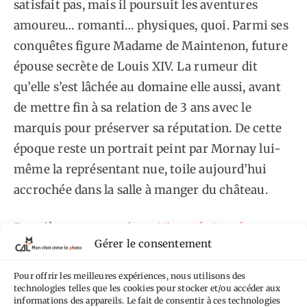
satisfait pas, mais il poursuit les aventures
amoureu… romanti… physiques, quoi. Parmi ses
conquêtes figure Madame de Maintenon, future
épouse secrète de Louis XIV. La rumeur dit
qu’elle s’est lâchée au domaine elle aussi, avant
de mettre fin à sa relation de 3 ans avec le
marquis pour préserver sa réputation. De cette
époque reste un portrait peint par Mornay lui-
même la représentant nue, toile aujourd’hui
accrochée dans la salle à manger du château.
Deuxième protagoniste :
Ninon de Lenclos
.
Gérer le consentement
Comme il devait être agréable de passer du
temps avec elle. Déjà, elle est prodige en tout :
Pour offrir les meilleures expériences, nous utilisons des
musique dès l’enfance au luth et au clavecin, elle
technologies telles que les cookies pour stocker et/ou accéder aux
informations des appareils. Le fait de consentir à ces technologies