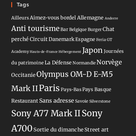
Tags
Aimez-vous bordel
Allemagne
Ailleurs
Andorre
Anti tourisme
Chat
Bar
Belgique
Burger
perché
Circuit
Danemark
Espagne
Feria
GT
Japon
Journées
Academy
Hauts-de-France
Hébergement
Norvège
La Défense
du patrimoine
Normandie
Olympus OM-D E-M5
Occitanie
Paris
Mark II
Pays-Bas
Pays Basque
Sans adresse
Restaurant
Savoie
Silverstone
Sony
Sony A77 Mark II
A700
Sortie du dimanche
Street art