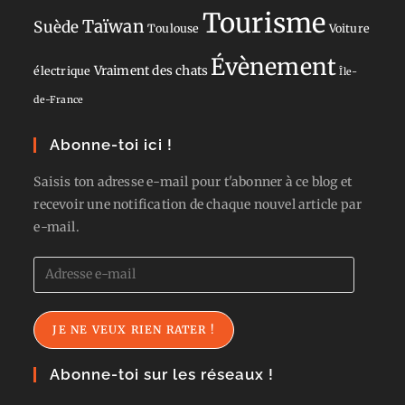
Tourisme
Taïwan
Suède
Toulouse
Voiture
Évènement
Vraiment des chats
électrique
Île-
de-France
Abonne-toi ici !
Saisis ton adresse e-mail pour t'abonner à ce blog et
recevoir une notification de chaque nouvel article par
e-mail.
Adresse
e-
mail
JE NE VEUX RIEN RATER !
Abonne-toi sur les réseaux !