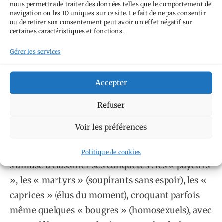
enquille avec la littérature qu’elle connaît
nous permettra de traiter des données telles que le comportement de
navigation ou les ID uniques sur ce site. Le fait de ne pas consentir
profusément avant de devenir femme de lettres
ou de retirer son consentement peut avoir un effet négatif sur
adulte ; elle est aussi polyglotte, portée sur la
certaines caractéristiques et fonctions.
science et athéiste affirmée. Quelques exemples
Gérer les services
de sa respectabilité ? Elle corrige la première
version du Tartuffe à la demande de Molière lui-
Accepter
même, Louis XIV lui demande régulièrement
Refuser
son opinion. Puis, la talentueuse Ninon
n’enquille pas que les savoirs. Elle hérite de la
Voir les préférences
fibre libertine de son père, Walpole la
surnommant « Notre Dame des Amours ». Elle
Politique de cookies
s’amuse à classifier ses conquêtes : les « payeurs
», les « martyrs » (soupirants sans espoir), les «
caprices » (élus du moment), croquant parfois
même quelques « bougres » (homosexuels), avec