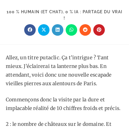
100 % HUMAIN (ET CHAT), 0 % IA : PARTAGE DU VRAI
PARTAGER
!
CE
CONTENU
Ouvrir
Ouvrir
Ouvrir
Ouvrir
Ouvrir
Ouvrir
dans
dans
dans
dans
dans
dans
une
une
une
une
une
une
autre
autre
autre
autre
autre
autre
fenêtre
fenêtre
fenêtre
fenêtre
fenêtre
fenêtre
Allez, un titre putaclic. Ça t’intrigue ? Tant
mieux. J’éclairerai ta lanterne plus bas. En
attendant, voici donc une nouvelle escapade
vieilles pierres aux alentours de Paris.
Commençons donc la visite par la dure et
implacable réalité de 10 chiffres froids et précis.
2 : le nombre de châteaux sur le domaine. Et