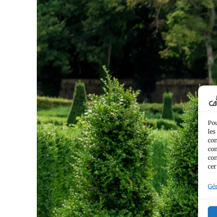
Pou
les
con
com
con
cer
Gér