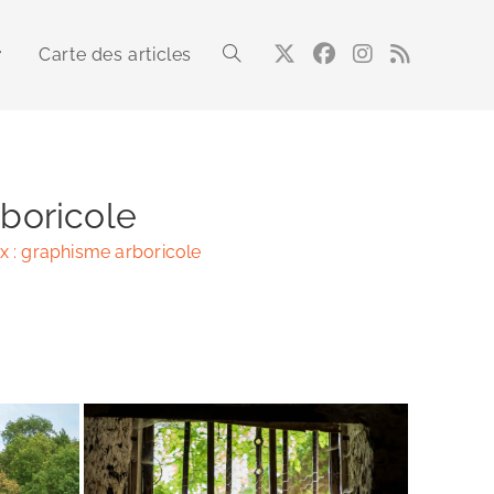
Carte des articles
Toggle
website
rboricole
x : graphisme arboricole
search