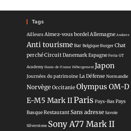
Tags
Aimez-vous bordel
Allemagne
Ailleurs
Andorre
Anti tourisme
Chat
Bar
Belgique
Burger
perché
Circuit
Danemark
Espagne
Feria
GT
Japon
Academy
Hauts-de-France
Hébergement
La Défense
Journées du patrimoine
Normandie
Olympus OM-D
Norvège
Occitanie
Paris
E-M5 Mark II
Pays-Bas
Pays
Sans adresse
Restaurant
Basque
Savoie
Sony A77 Mark II
Silverstone