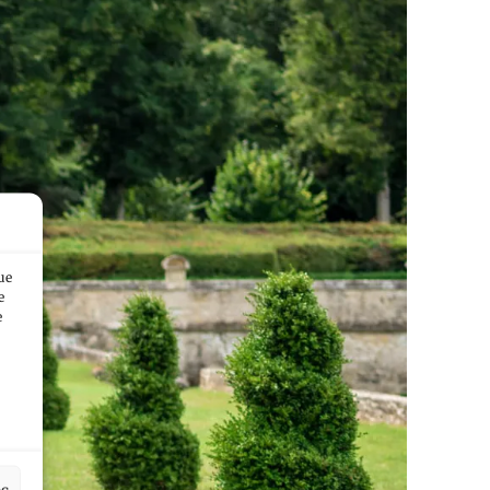
ue
e
e
es