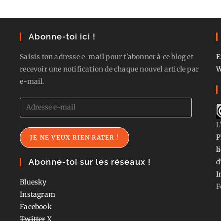
Abonne-toi ici !
Saisis ton adresse e-mail pour t'abonner à ce blog et
E
recevoir une notification de chaque nouvel article par
W
e-mail.
Adresse
e-
L
mail
P
JE NE VEUX RIEN RATER !
l
Abonne-toi sur les réseaux !
d
I
Bluesky
F
Instagram
Facebook
Twitter
X