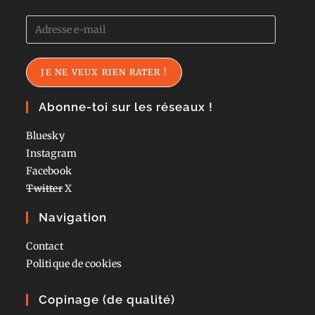
Adresse
e-
mail
JE NE VEUX RIEN RATER !
Abonne-toi sur les réseaux !
Bluesky
Instagram
Facebook
Twitter
X
Navigation
Contact
Politique de cookies
Copinage (de qualité)