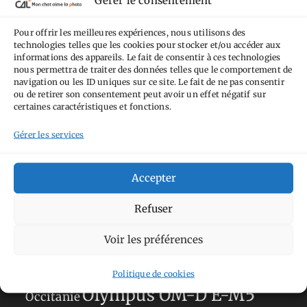
Gérer le consentement
Pas de Modification 4.0 International
.
Pour offrir les meilleures expériences, nous utilisons des
Fondé(e) sur une œuvre de
https://mcalp.fr
.
technologies telles que les cookies pour stocker et/ou accéder aux
informations des appareils. Le fait de consentir à ces technologies
nous permettra de traiter des données telles que le comportement de
navigation ou les ID uniques sur ce site. Le fait de ne pas consentir
ou de retirer son consentement peut avoir un effet négatif sur
certaines caractéristiques et fonctions.
Gérer les services
Tags
Aimez-vous bordel
Allemagne
Ailleurs
Andorre
Accepter
Anti tourisme
Chat
Bar
Belgique
Burger
Refuser
perché
Circuit
Danemark
Espagne
Feria
GT
Japon
Voir les préférences
Journées
Academy
Hauts-de-France
Hébergement
Norvège
La Défense
du patrimoine
Normandie
Politique de cookies
Olympus OM-D E-M5
Occitanie