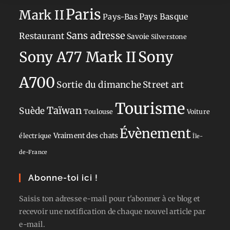
Paris
Mark II
Pays-Bas
Pays Basque
Sans adresse
Restaurant
Savoie
Silverstone
Sony
Sony A77 Mark II
A700
Sortie du dimanche
Street art
Tourisme
Taïwan
Suède
Toulouse
Voiture
Évènement
Vraiment des chats
électrique
Île-
de-France
Abonne-toi ici !
Saisis ton adresse e-mail pour t'abonner à ce blog et
recevoir une notification de chaque nouvel article par
e-mail.