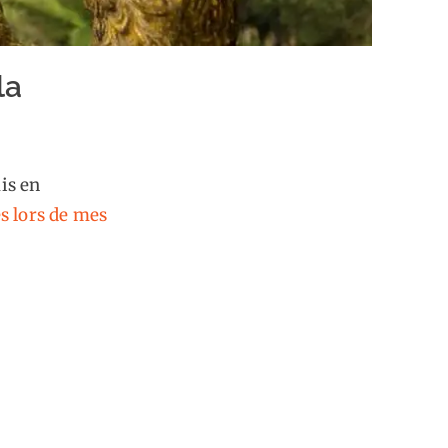
la
is en
es lors
de mes