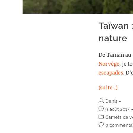
Taïwan 
nature
De Taïnan au S
Norvège
, je 
escapades
. D
(suite…)
Auteur/autrice
Denis
de
Publication
9 août 2017
la
publiée :
Post
Carnets de 
publication :
category:
Commentaires
0 commentai
de