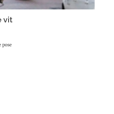
 vit
e pose