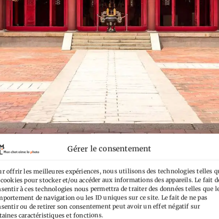
Gérer le consentement
 que faire / voir / visiter à Tain
r offrir les meilleures expériences, nous utilisons des technologies telles q
 cookies pour stocker et/ou accéder aux informations des appareils. Le fait d
. Si tu te retrouves à Tainan, ville la plus ancienne de 
sentir à ces technologies nous permettra de traiter des données telles que l
portement de navigation ou les ID uniques sur ce site. Le fait de ne pas
ertain goût pour l’histoire et les vieilles choses. Viens
sentir ou de retirer son consentement peut avoir un effet négatif sur
taines caractéristiques et fonctions.
tour d’horizon !