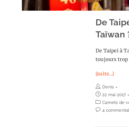
De Taip
Taïwan 
De Taipei à Ta
toujours trop
(suite…)
Auteur/autrice
Denis
de
Publication
22 mai 2017
la
publiée :
Post
Carnets de 
publication :
category:
Commentaires
4 commentai
de
la
publication :