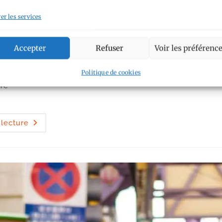
er les services
Accepter
Refuser
Voir les préférenc
voyage
/
Taïwan 2017
Politique de cookies
re
Taïwan
 lecture
:
que
faire
/
voir
/
visiter
à
Tainan
?