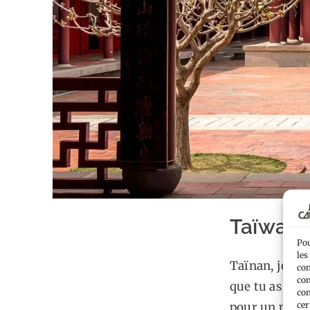
Taïwan :
Pou
les
Taïnan, jour 5
con
com
que tu as un c
con
cer
pour un petit 