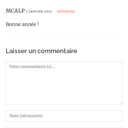
MCALP
7 JANVIER 2016
RÉPONDRE
Bonne année !
Laisser un commentaire
Comment
Enter
your
name