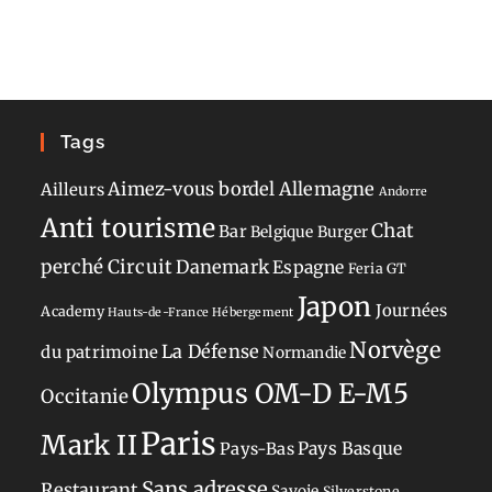
Tags
Aimez-vous bordel
Allemagne
Ailleurs
Andorre
Anti tourisme
Chat
Bar
Belgique
Burger
perché
Circuit
Danemark
Espagne
Feria
GT
Japon
Journées
Academy
Hauts-de-France
Hébergement
Norvège
La Défense
du patrimoine
Normandie
Olympus OM-D E-M5
Occitanie
Paris
Mark II
Pays-Bas
Pays Basque
Sans adresse
Restaurant
Savoie
Silverstone