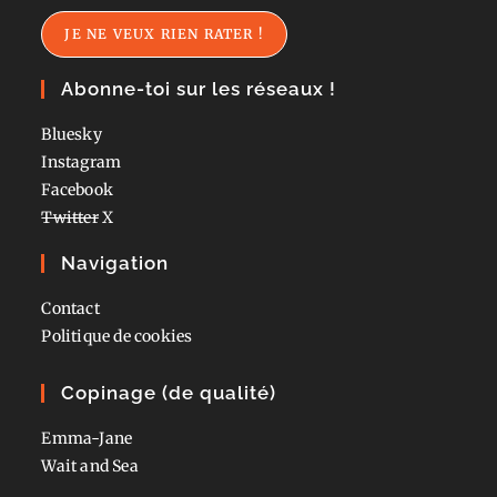
mail
JE NE VEUX RIEN RATER !
Abonne-toi sur les réseaux !
Bluesky
Instagram
Facebook
Twitter
X
Navigation
Contact
Politique de cookies
Copinage (de qualité)
Emma-Jane
Wait and Sea