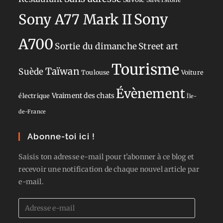
Sony
Sony A77 Mark II
A700
Sortie du dimanche
Street art
Tourisme
Taïwan
Suède
Toulouse
Voiture
Évènement
Vraiment des chats
électrique
Île-
de-France
Abonne-toi ici !
Saisis ton adresse e-mail pour t'abonner à ce blog et
recevoir une notification de chaque nouvel article par
e-mail.
Adresse
e-