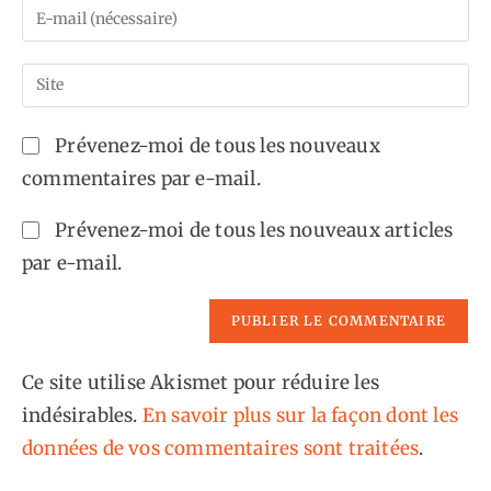
Enter
or
your
username
email
Saisir
to
address
l’URL
comment
to
de
Prévenez-moi de tous les nouveaux
comment
votre
commentaires par e-mail.
site
(facultatif)
Prévenez-moi de tous les nouveaux articles
par e-mail.
Ce site utilise Akismet pour réduire les
indésirables.
En savoir plus sur la façon dont les
données de vos commentaires sont traitées
.