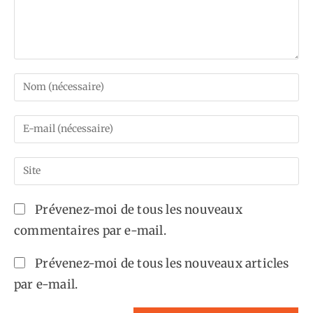
Enter
your
name
Enter
or
your
username
email
Saisir
to
address
l’URL
comment
to
de
Prévenez-moi de tous les nouveaux
comment
votre
commentaires par e-mail.
site
(facultatif)
Prévenez-moi de tous les nouveaux articles
par e-mail.