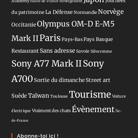
Journées
Academy
Hauts-de-France
Hébergement
Norvège
La Défense
du patrimoine
Normandie
Olympus OM-D E-M5
Occitanie
Paris
Mark II
Pays-Bas
Pays Basque
Sans adresse
Restaurant
Savoie
Silverstone
Sony
Sony A77 Mark II
A700
Sortie du dimanche
Street art
Tourisme
Taïwan
Suède
Toulouse
Voiture
Évènement
Vraiment des chats
électrique
Île-
de-France
Abonne-toi ici !