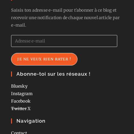
Saisis ton adresse e-mail pour t'abonner à ce blog et
recevoir une notification de chaque nouvel article par
e-mail.
Adresse
e-
mail
JE NE VEUX RIEN RATER !
Abonne-toi sur les réseaux !
Bluesky
Instagram
Facebook
Twitter
X
Navigation
Contact