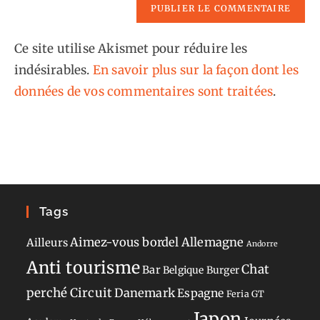
Ce site utilise Akismet pour réduire les
indésirables.
En savoir plus sur la façon dont les
données de vos commentaires sont traitées
.
Tags
Aimez-vous bordel
Allemagne
Ailleurs
Andorre
Anti tourisme
Chat
Bar
Belgique
Burger
perché
Circuit
Danemark
Espagne
Feria
GT
Japon