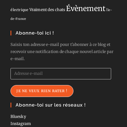
Évènement
Vraiment des chats
électrique
Île-
de-France
Abonne-toi ici !
Saisis ton adresse e-mail pour t'abonner à ce blog et
recevoir une notification de chaque nouvel article par
e-mail.
Adresse
e-
mail
JE NE VEUX RIEN RATER !
Abonne-toi sur les réseaux !
Bluesky
Instagram