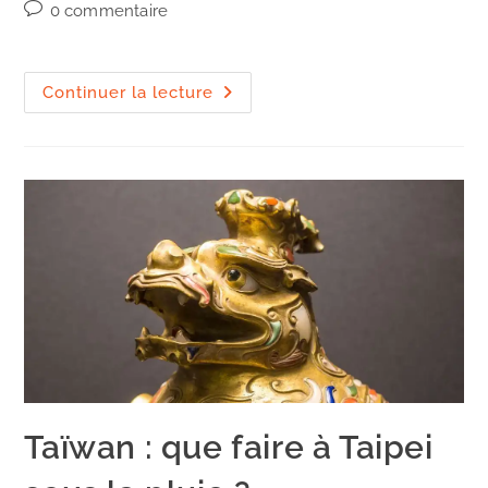
category:
Commentaires
0 commentaire
de
la
publication :
Taïwan
Continuer la lecture
:
que
faire
à
Taipei
par
beau
temps
?
Taïwan : que faire à Taipei