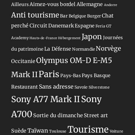
Aimez-vous bordel
Allemagne
Ailleurs
Andorre
Anti tourisme
Chat
Bar
Belgique
Burger
perché
Circuit
Danemark
Espagne
Feria
GT
Japon
Journées
Academy
Hauts-de-France
Hébergement
Norvège
La Défense
du patrimoine
Normandie
Olympus OM-D E-M5
Occitanie
Paris
Mark II
Pays-Bas
Pays Basque
Sans adresse
Restaurant
Savoie
Silverstone
Sony
Sony A77 Mark II
A700
Sortie du dimanche
Street art
Tourisme
Taïwan
Suède
Toulouse
Voiture