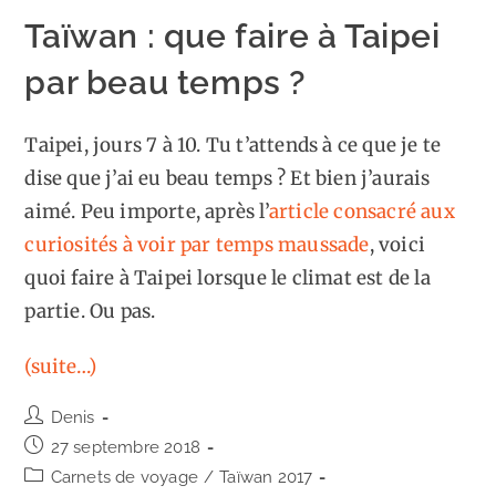
Taïwan : que faire à Taipei
par beau temps ?
Taipei, jours 7 à 10. Tu t’attends à ce que je te
dise que j’ai eu beau temps ? Et bien j’aurais
aimé. Peu importe, après l’
article consacré aux
curiosités à voir par temps maussade
, voici
quoi faire à Taipei lorsque le climat est de la
partie. Ou pas.
(suite…)
Auteur/autrice
Denis
de
Publication
27 septembre 2018
la
publiée :
Post
Carnets de voyage
/
Taïwan 2017
publication :