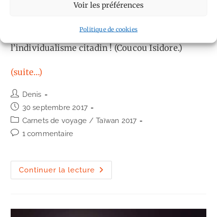
je quitte la campagne pour retrouver
Voir les préférences
l’effervescence de la capitale taïwanaise. Adieu
Politique de cookies
la paisible ambiance de village, bonjour
l’individualisme citadin ! (Coucou Isidore.)
(suite…)
Auteur/autrice
Denis
de
Publication
30 septembre 2017
la
publiée :
Post
Carnets de voyage
/
Taïwan 2017
publication :
category:
Commentaires
1 commentaire
de
la
publication :
Taïwan,
Continuer la lecture
ce
gros
village.