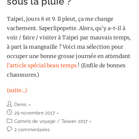
sous la pluie ?
Taipei, jours 8 et 9. Il pleut, ça me change
vachement. Saperlipopette. Alors, qu’y a-t-il à
voir / faire / visiter à Taipei par mauvais temps,
à part la mangeaille ? Voici ma sélection pour
occuper une bonne grosse journée en attendant
l’article spécial beau temps
! (Enfile de bonnes
chaussures.)
(suite…)
Auteur/autrice
Denis
de
Publication
29 novembre 2017
la
publiée :
Post
Carnets de voyage
/
Taïwan 2017
publication :
category:
Commentaires
2 commentaires
de