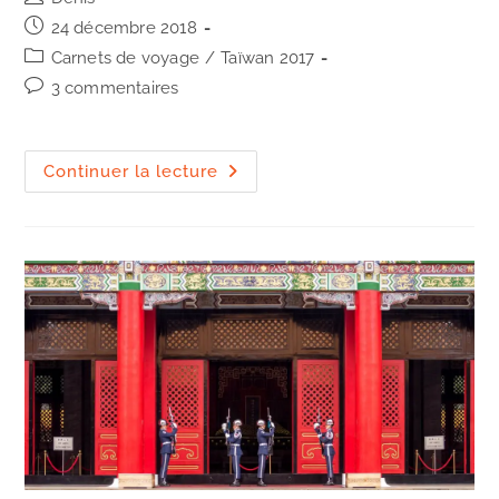
de
Publication
24 décembre 2018
la
publiée :
Post
Carnets de voyage
/
Taïwan 2017
publication :
category:
Commentaires
3 commentaires
de
la
publication :
Merci
Continuer la lecture
(3)
depuis
Houtong,
village
à
chats