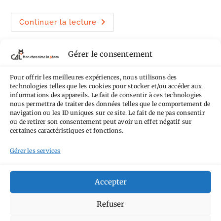
la
publication :
Taïwan
Continuer la lecture
:
que
faire
à
Gérer le consentement
Taipei
sous
la
pluie
Pour offrir les meilleures expériences, nous utilisons des
?
technologies telles que les cookies pour stocker et/ou accéder aux
informations des appareils. Le fait de consentir à ces technologies
nous permettra de traiter des données telles que le comportement de
navigation ou les ID uniques sur ce site. Le fait de ne pas consentir
ou de retirer son consentement peut avoir un effet négatif sur
certaines caractéristiques et fonctions.
Gérer les services
Taïwan, ce gros village.
Accepter
Refuser
Du Sun Moon Lake à Taipei, jour 7. Aujourd’hui