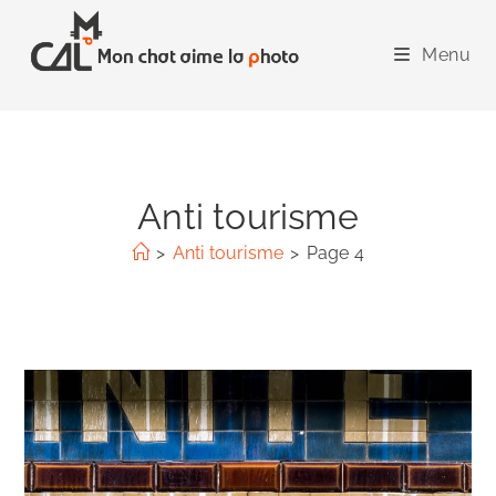
Skip
to
Menu
content
Anti tourisme
>
Anti tourisme
>
Page 4