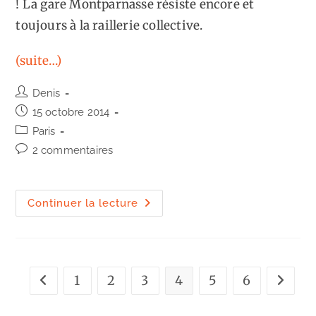
! La gare Montparnasse résiste encore et
toujours à la raillerie collective.
(suite…)
Auteur/autrice
Denis
de
Publication
15 octobre 2014
la
publiée :
Post
Paris
publication :
category:
Commentaires
2 commentaires
de
la
publication :
Gare
Continuer la lecture
Montparnasse
:
éloge
du
béton
1
2
3
4
5
6
Go to the previous page
Aller à 