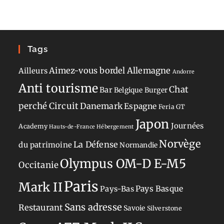
Tags
Aimez-vous bordel
Allemagne
Ailleurs
Andorre
Anti tourisme
Chat
Bar
Belgique
Burger
perché
Circuit
Danemark
Espagne
Feria
GT
Japon
Journées
Academy
Hauts-de-France
Hébergement
Norvège
La Défense
du patrimoine
Normandie
Olympus OM-D E-M5
Occitanie
Paris
Mark II
Pays-Bas
Pays Basque
Sans adresse
Restaurant
Savoie
Silverstone