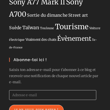
Sony
Sony A77 Mark II
A700
Sortie du dimanche
Street art
Tourisme
Taïwan
Suède
Toulouse
Voiture
Évènement
Vraiment des chats
électrique
Île-
de-France
Abonne-toi ici !
Saisis ton adresse e-mail pour t'abonner à ce blog et
recevoir une notification de chaque nouvel article par
e-mail.
Adresse
e-
mail
JE NE VEUX RIEN RATER !