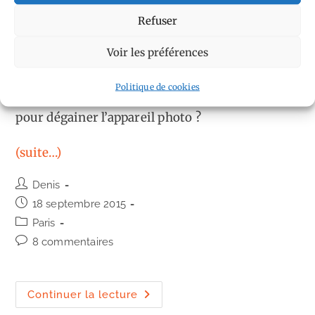
Refuser
Il a fait un bon gros temps de chiotte sur la
Voir les préférences
capitale le week-end dernier. Pluie à Paris et…
Qui a dit pléonasme ? Je vous entends ceux du
Politique de cookies
fond, hein. Bref, et si c’était un bon prétexte
pour dégainer l’appareil photo ?
(suite…)
Auteur/autrice
Denis
de
Publication
18 septembre 2015
la
publiée :
Post
Paris
publication :
category:
Commentaires
8 commentaires
de
la
publication :
Pluie
Continuer la lecture