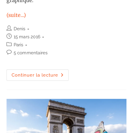
graphique.
(suite…)
Auteur/autrice
Denis
de
Publication
15 mars 2016
la
publiée :
Post
Paris
publication :
category:
Commentaires
5 commentaires
de
la
publication :
Les
Continuer la lecture
vieilles
affiches
du
métro
Trinité
–
d’Estienne
d’Orves