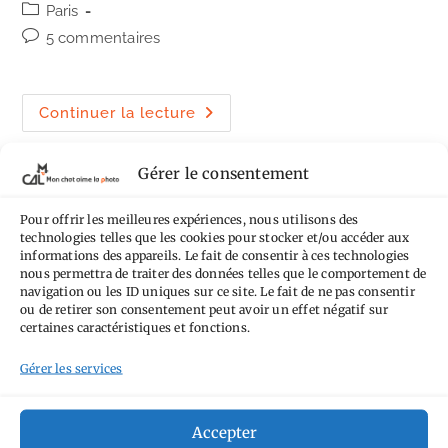
publiée :
Post
Paris
publication :
category:
Commentaires
5 commentaires
de
la
publication :
Les
Continuer la lecture
amours
du
Faubourg
Saint-
Gérer le consentement
Denis
Pour offrir les meilleures expériences, nous utilisons des
technologies telles que les cookies pour stocker et/ou accéder aux
informations des appareils. Le fait de consentir à ces technologies
nous permettra de traiter des données telles que le comportement de
navigation ou les ID uniques sur ce site. Le fait de ne pas consentir
ou de retirer son consentement peut avoir un effet négatif sur
certaines caractéristiques et fonctions.
Gérer les services
Pluie
Accepter