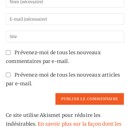
your
name
Enter
or
your
username
email
Saisir
to
address
l’URL
comment
to
de
Prévenez-moi de tous les nouveaux
comment
votre
commentaires par e-mail.
site
(facultatif)
Prévenez-moi de tous les nouveaux articles
par e-mail.
Ce site utilise Akismet pour réduire les
indésirables.
En savoir plus sur la façon dont les