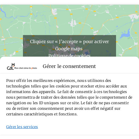
Cliquez sur « J’accepte » pour activer
Google maps
Politique de cookies
Gérer le consentement
J’accepte
Pour offrir les meilleures expériences, nous utilisons des
technologies telles que les cookies pour stocker et/ou accéder aux
informations des appareils. Le fait de consentir à ces technologies
nous permettra de traiter des données telles que le comportement de
navigation ou les ID uniques sur ce site. Le fait de ne pas consentir
ou de retirer son consentement peut avoir un effet négatif sur
certaines caractéristiques et fonctions.
ÉTIQUETTES
:
PAYS-BAS
,
SONY A700
,
TOURISME
Gérer les services