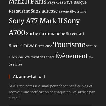
Paris
Mark II
Pays-Bas
Pays Basque
Sans adresse
Restaurant
Savoie
Silverstone
Sony
Sony A77 Mark II
A700
Sortie du dimanche
Street art
Tourisme
Taïwan
Suède
Toulouse
Voiture
Évènement
Vraiment des chats
électrique
Île-
de-France
Abonne-toi ici !
Saisis ton adresse e-mail pour t'abonner à ce blog et
recevoir une notification de chaque nouvel article par
e-mail.