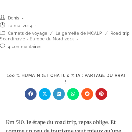
Auteur/autrice
Denis
de
Publication
10 mai 2014
la
publiée :
Post
Carnets de voyage
/
La gamelle de MCALP
/
Road trip
publication :
category:
Scandinavie - Europe du Nord 2014
Commentaires
4 commentaires
de
la
publication :
100 % HUMAIN (ET CHAT), 0 % IA : PARTAGE DU VRAI
PARTAGER
!
CE
CONTENU
Ouvrir
Ouvrir
Ouvrir
Ouvrir
Ouvrir
Ouvrir
dans
dans
dans
dans
dans
dans
une
une
une
une
une
une
autre
autre
autre
autre
autre
autre
fenêtre
fenêtre
fenêtre
fenêtre
fenêtre
fenêtre
Km 510. 1e étape du road trip, repas oblige. Et
comme un peu de tourisme vaut mieux qu’une