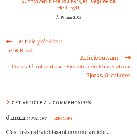
Sunnylven kirke (ou kyrkje) : l’église de
Hellesylt
19 mai 2014
Article précédent
Read
more
Le 59 Rivoli
articles
Article suivant
Curiosité hollandaise : Excalibur du Klimcentrum
Bjoeks, Groningen
CET ARTICLE A 4 COMMENTAIRES
d.mum
14 MAI 2014
RÉPONDRE
C’est très rafraichissant comme article …