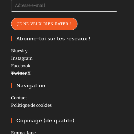
Adresse
e-
mail
JE NE VEUX RIEN RATER !
Abonne-toi sur les réseaux !
Bluesky
Instagram
Facebook
Twitter
X
Navigation
Contact
Politique de cookies
Copinage (de qualité)
Emma-Jane