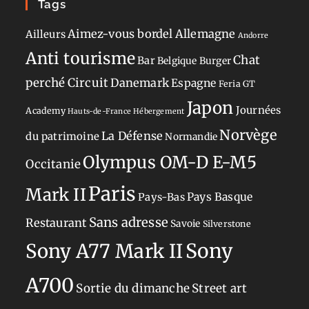
Tags
Aimez-vous bordel
Allemagne
Ailleurs
Andorre
Anti tourisme
Chat
Bar
Belgique
Burger
perché
Circuit
Danemark
Espagne
Feria
GT
Japon
Journées
Academy
Hauts-de-France
Hébergement
Norvège
La Défense
du patrimoine
Normandie
Olympus OM-D E-M5
Occitanie
Paris
Mark II
Pays-Bas
Pays Basque
Sans adresse
Restaurant
Savoie
Silverstone
Sony
Sony A77 Mark II
A700
Sortie du dimanche
Street art