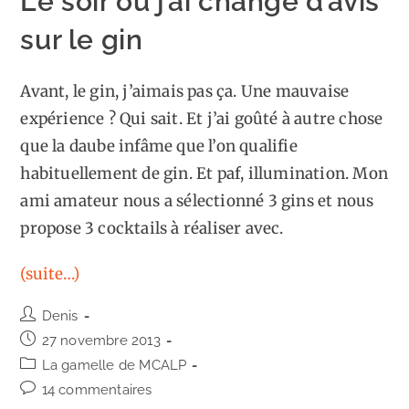
Le soir où j’ai changé d’avis
sur le gin
Avant, le gin, j’aimais pas ça. Une mauvaise
expérience ? Qui sait. Et j’ai goûté à autre chose
que la daube infâme que l’on qualifie
habituellement de gin. Et paf, illumination. Mon
ami amateur nous a sélectionné 3 gins et nous
propose 3 cocktails à réaliser avec.
(suite…)
Auteur/autrice
Denis
de
Publication
27 novembre 2013
la
publiée :
Post
La gamelle de MCALP
publication :
category:
Commentaires
14 commentaires
de