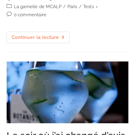
la
publiée :
Post
La gamelle de MCALP
/
Paris
/
Tests
publication :
category:
Commentaires
0 commentaire
de
la
publication :
Paris
Continuer la lecture
:
le
Ballroom
du
Beef
Club