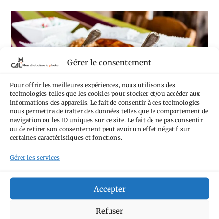
Une
Gérer le consentement
Pour offrir les meilleures expériences, nous utilisons des
technologies telles que les cookies pour stocker et/ou accéder aux
informations des appareils. Le fait de consentir à ces technologies
nous permettra de traiter des données telles que le comportement de
navigation ou les ID uniques sur ce site. Le fait de ne pas consentir
Ahetze : Hitza Hitz
ou de retirer son consentement peut avoir un effet négatif sur
certaines caractéristiques et fonctions.
Oui, une maison d’hôtes sur MCALP. Non,
Gérer les services
je n’avais pas prétention à parler
d’hébergement. Mais quand on aime, on ne
Accepter
compte pas. Enfin si, on compte le faire. En
Refuser
parler.