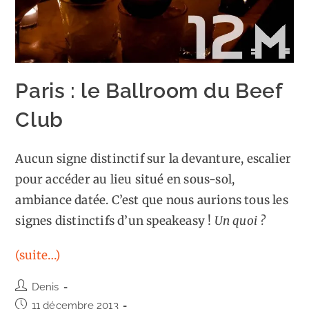
Paris : le Ballroom du Beef
Club
Aucun signe distinctif sur la devanture, escalier
pour accéder au lieu situé en sous-sol,
ambiance datée. C’est que nous aurions tous les
signes distinctifs d’un speakeasy !
Un quoi ?
(suite…)
Auteur/autrice
Denis
de
Publication
11 décembre 2013