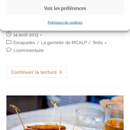
Voir les préférences
(suite…)
Politique de cookies
Auteur/autrice
Denis
de
Publication
14 août 2013
la
publiée :
Post
Escapades
/
La gamelle de MCALP
/
Tests
publication :
category:
Commentaires
1 commentaire
de
la
publication :
Ahetze
Continuer la lecture
:
Hitza
Hitz