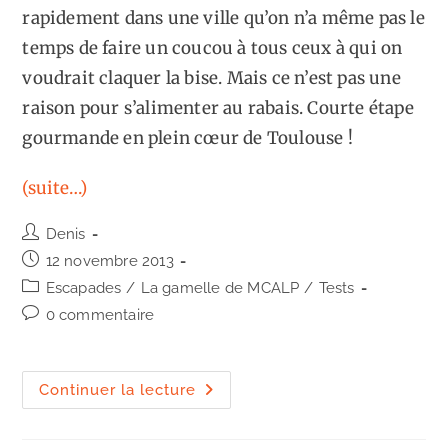
rapidement dans une ville qu’on n’a même pas le
temps de faire un coucou à tous ceux à qui on
voudrait claquer la bise. Mais ce n’est pas une
raison pour s’alimenter au rabais. Courte étape
gourmande en plein cœur de Toulouse !
(suite…)
Auteur/autrice
Denis
de
Publication
12 novembre 2013
la
publiée :
Post
Escapades
/
La gamelle de MCALP
/
Tests
publication :
category:
Commentaires
0 commentaire
de
la
publication :
Toulouse
Continuer la lecture
:
Burger
à
la