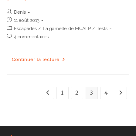
Auteur/autrice
Denis
de
Publication
11 août 2013
la
publiée :
Post
Escapades
/
La gamelle de MCALP
/
Tests
publication :
category:
Commentaires
4 commentaires
de
la
publication :
Biarritz
Continuer la lecture
:
le
Bar
Jean
1
2
3
4
Go to the previous page
Aller à 