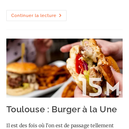
la
publication :
Le
Continuer la lecture
soir
où
j’ai
changé
d’avis
sur
le
gin
Toulouse : Burger à la Une
Il est des fois où l’on est de passage tellement