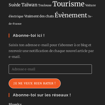
Tourisme
Taïwan
Suède
Toulouse
Voiture
Évènement
Vraiment des chats
électrique
Île-
de-France
Abonne-toi ici !
Saisis ton adresse e-mail pour t'abonner à ce blog et
recevoir une notification de chaque nouvel article par
e-mail.
Adresse
e-
mail
JE NE VEUX RIEN RATER !
Abonne-toi sur les réseaux !
Bluesky