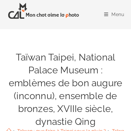
Skip
to
Menu
content
Taïwan Taipei, National
Palace Museum :
emblèmes de bon augure
(inconnu), ensemble de
bronzes, XVIIIe siècle,
dynastie Qing