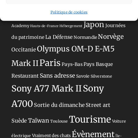
Anti tourisme
Chat
Bar
Belgique
Burger
Politique de cookies
perché
Circuit
Danemark
Espagne
Feria
GT
Japon
Journées
Academy
Hauts-de-France
Hébergement
Norvège
La Défense
du patrimoine
Normandie
Olympus OM-D E-M5
Occitanie
Paris
Mark II
Pays-Bas
Pays Basque
Sans adresse
Restaurant
Savoie
Silverstone
Sony
Sony A77 Mark II
A700
Sortie du dimanche
Street art
Tourisme
Taïwan
Suède
Toulouse
Voiture
Évènement
Vraiment des chats
électrique
Île-