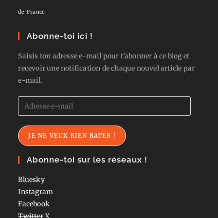
de-France
Abonne-toi ici !
Saisis ton adresse e-mail pour t'abonner à ce blog et
recevoir une notification de chaque nouvel article par
e-mail.
Adresse
e-
mail
JE NE VEUX RIEN RATER !
Abonne-toi sur les réseaux !
Bluesky
Instagram
Facebook
Twitter
X