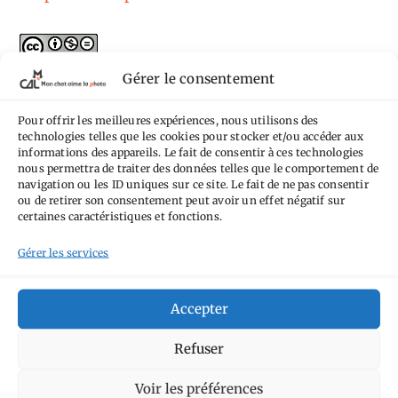
L'ensemble des photographies
de
Mon Chat
Gérer le consentement
Aime la Photo
est mis à disposition selon les
Pour offrir les meilleures expériences, nous utilisons des
termes de la
licence Creative Commons
technologies telles que les cookies pour stocker et/ou accéder aux
informations des appareils. Le fait de consentir à ces technologies
Attribution - Pas d'Utilisation Commerciale -
nous permettra de traiter des données telles que le comportement de
Pas de Modification 4.0 International
.
navigation ou les ID uniques sur ce site. Le fait de ne pas consentir
ou de retirer son consentement peut avoir un effet négatif sur
Fondé(e) sur une œuvre de
https://mcalp.fr
.
certaines caractéristiques et fonctions.
Gérer les services
Accepter
Tags
Refuser
Aimez-vous bordel
Allemagne
Ailleurs
Andorre
Voir les préférences