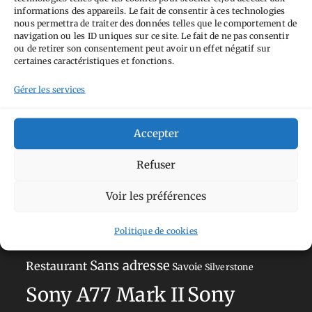
informations des appareils. Le fait de consentir à ces technologies
nous permettra de traiter des données telles que le comportement de
navigation ou les ID uniques sur ce site. Le fait de ne pas consentir
Tags
ou de retirer son consentement peut avoir un effet négatif sur
certaines caractéristiques et fonctions.
Aimez-vous bordel
Allemagne
Ailleurs
Andorre
Gérer les services
Anti tourisme
Chat
Bar
Belgique
Burger
perché
Circuit
Danemark
Espagne
Feria
GT
Accepter
Japon
Journées
Academy
Hauts-de-France
Hébergement
Refuser
Norvège
La Défense
du patrimoine
Normandie
Voir les préférences
Olympus OM-D E-M5
Occitanie
Paris
Politique de cookies
Mark II
Pays-Bas
Pays Basque
Sans adresse
Restaurant
Savoie
Silverstone
Sony
Sony A77 Mark II