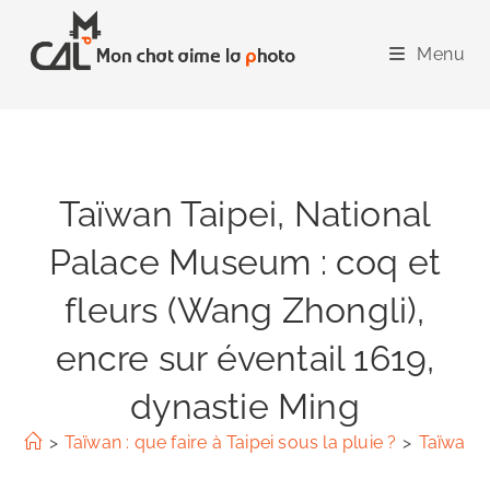
Skip
to
Menu
content
Taïwan Taipei, National
Palace Museum : coq et
fleurs (Wang Zhongli),
encre sur éventail 1619,
dynastie Ming
>
Taïwan : que faire à Taipei sous la pluie ?
>
Taïwan T