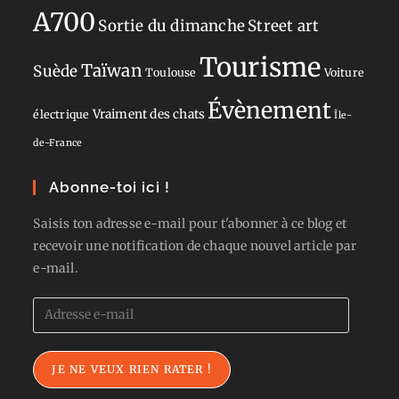
A700
Sortie du dimanche
Street art
Tourisme
Taïwan
Suède
Toulouse
Voiture
Évènement
Vraiment des chats
électrique
Île-
de-France
Abonne-toi ici !
Saisis ton adresse e-mail pour t'abonner à ce blog et
recevoir une notification de chaque nouvel article par
e-mail.
Adresse
e-
mail
JE NE VEUX RIEN RATER !