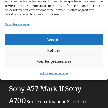
nous permettra de traiter des données telles que le comportement de
Tags
navigation ou les ID uniques sur ce site. Le fait de ne pas consentir
ou de retirer son consentement peut avoir un effet négatif sur
Aimez-vous bordel
Allemagne
Ailleurs
Andorre
certaines caractéristiques et fonctions.
Anti tourisme
Chat
Bar
Belgique
Burger
Gérer les services
perché
Circuit
Danemark
Espagne
Feria
GT
Japon
Accepter
Journées
Academy
Hauts-de-France
Hébergement
Norvège
La Défense
du patrimoine
Normandie
Refuser
Olympus OM-D E-M5
Occitanie
Voir les préférences
Paris
Mark II
Pays-Bas
Pays Basque
Politique de cookies
Sans adresse
Restaurant
Savoie
Silverstone
Sony
Sony A77 Mark II
A700
Sortie du dimanche
Street art