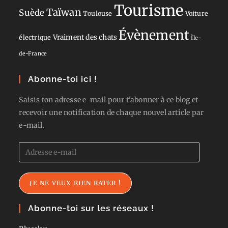
Tourisme
Taïwan
Suède
Toulouse
Voiture
Évènement
Vraiment des chats
électrique
Île-
de-France
Abonne-toi ici !
Saisis ton adresse e-mail pour t'abonner à ce blog et
recevoir une notification de chaque nouvel article par
e-mail.
Adresse
e-
mail
JE NE VEUX RIEN RATER !
Abonne-toi sur les réseaux !