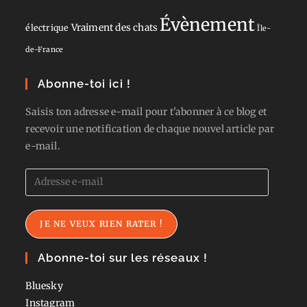
Évènement
Vraiment des chats
électrique
Île-
de-France
Abonne-toi ici !
Saisis ton adresse e-mail pour t'abonner à ce blog et
recevoir une notification de chaque nouvel article par
e-mail.
Adresse
e-
mail
JE NE VEUX RIEN RATER !
Abonne-toi sur les réseaux !
Bluesky
Instagram