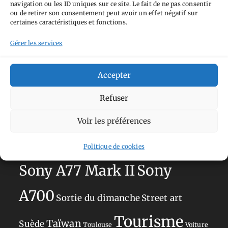
navigation ou les ID uniques sur ce site. Le fait de ne pas consentir
Aimez-vous bordel
Allemagne
Ailleurs
Andorre
ou de retirer son consentement peut avoir un effet négatif sur
certaines caractéristiques et fonctions.
Anti tourisme
Chat
Bar
Belgique
Burger
Gérer les services
perché
Circuit
Danemark
Espagne
Feria
GT
Japon
Journées
Academy
Hauts-de-France
Hébergement
Accepter
Norvège
La Défense
du patrimoine
Normandie
Refuser
Olympus OM-D E-M5
Occitanie
Voir les préférences
Paris
Mark II
Pays-Bas
Pays Basque
Politique de cookies
Sans adresse
Restaurant
Savoie
Silverstone
Sony
Sony A77 Mark II
A700
Sortie du dimanche
Street art
Tourisme
Taïwan
Suède
Toulouse
Voiture