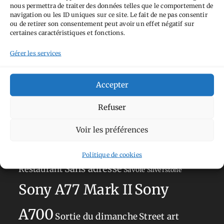
nous permettra de traiter des données telles que le comportement de
Tags
navigation ou les ID uniques sur ce site. Le fait de ne pas consentir
ou de retirer son consentement peut avoir un effet négatif sur
Aimez-vous bordel
Allemagne
Ailleurs
certaines caractéristiques et fonctions.
Andorre
Anti tourisme
Chat
Bar
Belgique
Burger
Gérer les services
perché
Circuit
Danemark
Espagne
Feria
GT
Japon
Accepter
Journées
Academy
Hauts-de-France
Hébergement
Norvège
La Défense
du patrimoine
Normandie
Refuser
Olympus OM-D E-M5
Occitanie
Voir les préférences
Paris
Mark II
Pays-Bas
Pays Basque
Politique de cookies
Sans adresse
Restaurant
Savoie
Silverstone
Sony
Sony A77 Mark II
A700
Sortie du dimanche
Street art