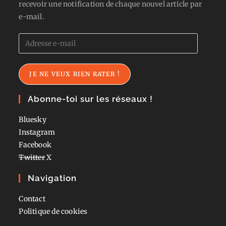
recevoir une notification de chaque nouvel article par
e-mail.
Adresse
e-
mail
JE NE VEUX RIEN RATER !
Abonne-toi sur les réseaux !
Bluesky
Instagram
Facebook
Twitter
X
Navigation
Contact
Politique de cookies