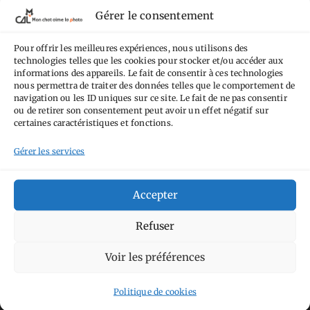
termes de la
licence Creative Commons
Gérer le consentement
Attribution - Pas d'Utilisation Commerciale -
Pour offrir les meilleures expériences, nous utilisons des
Pas de Modification 4.0 International
.
technologies telles que les cookies pour stocker et/ou accéder aux
Fondé(e) sur une œuvre de
https://mcalp.fr
.
informations des appareils. Le fait de consentir à ces technologies
nous permettra de traiter des données telles que le comportement de
navigation ou les ID uniques sur ce site. Le fait de ne pas consentir
ou de retirer son consentement peut avoir un effet négatif sur
certaines caractéristiques et fonctions.
Gérer les services
Tags
Accepter
Aimez-vous bordel
Allemagne
Ailleurs
Andorre
Anti tourisme
Chat
Refuser
Bar
Belgique
Burger
perché
Circuit
Danemark
Espagne
Feria
GT
Voir les préférences
Japon
Journées
Academy
Hauts-de-France
Hébergement
Politique de cookies
Norvège
La Défense
du patrimoine
Normandie