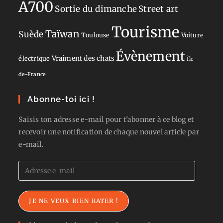
A700
Sortie du dimanche
Street art
Tourisme
Taïwan
Suède
Toulouse
Voiture
Évènement
Vraiment des chats
électrique
Île-
de-France
Abonne-toi ici !
Saisis ton adresse e-mail pour t'abonner à ce blog et
recevoir une notification de chaque nouvel article par
e-mail.
Adresse
e-
mail
JE NE VEUX RIEN RATER !