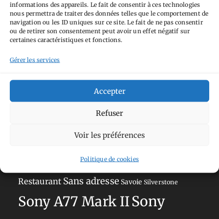
informations des appareils. Le fait de consentir à ces technologies
nous permettra de traiter des données telles que le comportement de
navigation ou les ID uniques sur ce site. Le fait de ne pas consentir
Tags
ou de retirer son consentement peut avoir un effet négatif sur
certaines caractéristiques et fonctions.
Aimez-vous bordel
Allemagne
Ailleurs
Andorre
Gérer les services
Anti tourisme
Chat
Bar
Belgique
Burger
perché
Circuit
Danemark
Espagne
Feria
GT
Accepter
Japon
Journées
Academy
Hauts-de-France
Hébergement
Refuser
Norvège
La Défense
du patrimoine
Normandie
Voir les préférences
Olympus OM-D E-M5
Occitanie
Paris
Mark II
Politique de cookies
Pays-Bas
Pays Basque
Sans adresse
Restaurant
Savoie
Silverstone
Sony
Sony A77 Mark II