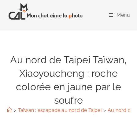
Skip
to
Menu
content
Au nord de Taipei Taïwan,
Xiaoyoucheng : roche
colorée en jaune par le
soufre
>
Taïwan : escapade au nord de Taipei
>
Au nord de T