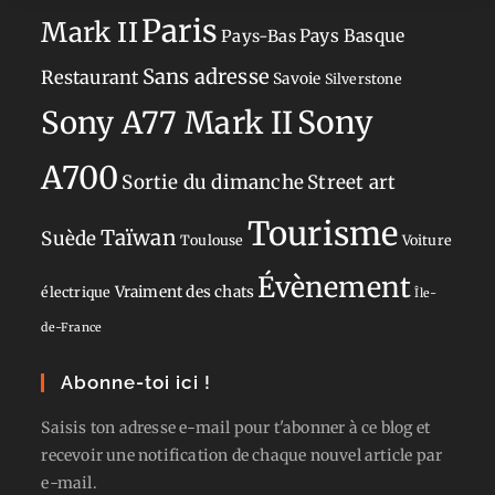
Paris
Mark II
Pays-Bas
Pays Basque
Sans adresse
Restaurant
Savoie
Silverstone
Sony
Sony A77 Mark II
A700
Sortie du dimanche
Street art
Tourisme
Taïwan
Suède
Toulouse
Voiture
Évènement
Vraiment des chats
électrique
Île-
de-France
Abonne-toi ici !
Saisis ton adresse e-mail pour t'abonner à ce blog et
recevoir une notification de chaque nouvel article par
e-mail.