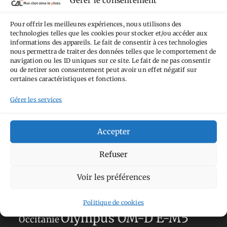
Gérer le consentement
Pas de Modification 4.0 International
.
Pour offrir les meilleures expériences, nous utilisons des
Fondé(e) sur une œuvre de
https://mcalp.fr
.
technologies telles que les cookies pour stocker et/ou accéder aux
informations des appareils. Le fait de consentir à ces technologies
nous permettra de traiter des données telles que le comportement de
navigation ou les ID uniques sur ce site. Le fait de ne pas consentir
ou de retirer son consentement peut avoir un effet négatif sur
certaines caractéristiques et fonctions.
Gérer les services
Tags
Aimez-vous bordel
Allemagne
Ailleurs
Andorre
Accepter
Anti tourisme
Chat
Bar
Belgique
Burger
Refuser
perché
Circuit
Danemark
Espagne
Feria
GT
Japon
Voir les préférences
Journées
Academy
Hauts-de-France
Hébergement
Norvège
La Défense
du patrimoine
Normandie
Politique de cookies
Olympus OM-D E-M5
Occitanie