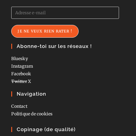
Adresse
e-
mail
JE NE VEUX RIEN RATER !
Abonne-toi sur les réseaux !
Bluesky
Instagram
Facebook
Twitter
X
Navigation
Contact
Politique de cookies
Copinage (de qualité)