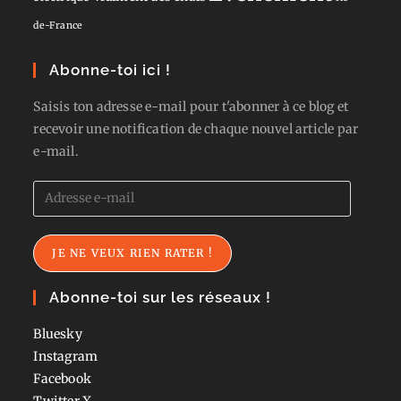
de-France
Abonne-toi ici !
Saisis ton adresse e-mail pour t'abonner à ce blog et
recevoir une notification de chaque nouvel article par
e-mail.
Adresse
e-
mail
JE NE VEUX RIEN RATER !
Abonne-toi sur les réseaux !
Bluesky
Instagram
Facebook
Twitter
X