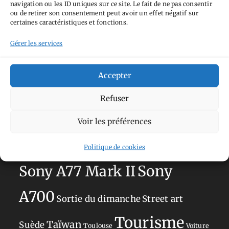
navigation ou les ID uniques sur ce site. Le fait de ne pas consentir
Aimez-vous bordel
Allemagne
Ailleurs
Andorre
ou de retirer son consentement peut avoir un effet négatif sur
certaines caractéristiques et fonctions.
Anti tourisme
Chat
Bar
Belgique
Burger
Gérer les services
perché
Circuit
Danemark
Espagne
Feria
GT
Japon
Journées
Academy
Hauts-de-France
Hébergement
Accepter
Norvège
La Défense
du patrimoine
Normandie
Refuser
Olympus OM-D E-M5
Occitanie
Voir les préférences
Paris
Mark II
Pays-Bas
Pays Basque
Politique de cookies
Sans adresse
Restaurant
Savoie
Silverstone
Sony
Sony A77 Mark II
A700
Sortie du dimanche
Street art
Tourisme
Taïwan
Suède
Toulouse
Voiture