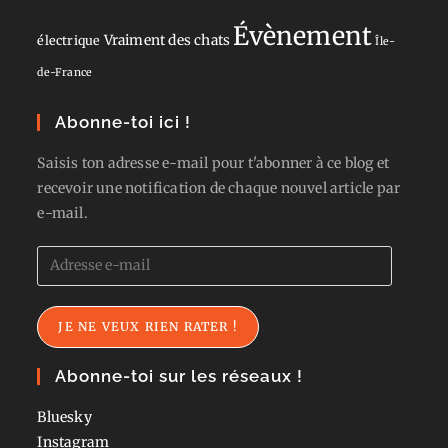
Évènement
Vraiment des chats
électrique
Île-
de-France
Abonne-toi ici !
Saisis ton adresse e-mail pour t'abonner à ce blog et
recevoir une notification de chaque nouvel article par
e-mail.
Adresse
e-
mail
JE NE VEUX RIEN RATER !
Abonne-toi sur les réseaux !
Bluesky
Instagram