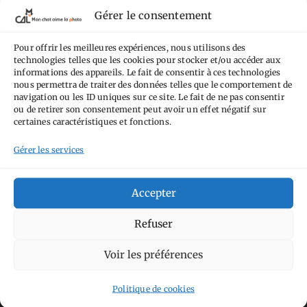
termes de la
licence Creative Commons
Gérer le consentement
Attribution - Pas d'Utilisation Commerciale -
Pour offrir les meilleures expériences, nous utilisons des
Pas de Modification 4.0 International
.
technologies telles que les cookies pour stocker et/ou accéder aux
Fondé(e) sur une œuvre de
https://mcalp.fr
.
informations des appareils. Le fait de consentir à ces technologies
nous permettra de traiter des données telles que le comportement de
navigation ou les ID uniques sur ce site. Le fait de ne pas consentir
ou de retirer son consentement peut avoir un effet négatif sur
certaines caractéristiques et fonctions.
Gérer les services
Tags
Accepter
Aimez-vous bordel
Allemagne
Ailleurs
Andorre
Anti tourisme
Chat
Refuser
Bar
Belgique
Burger
perché
Circuit
Danemark
Espagne
Feria
GT
Voir les préférences
Japon
Journées
Academy
Hauts-de-France
Hébergement
Politique de cookies
Norvège
La Défense
du patrimoine
Normandie