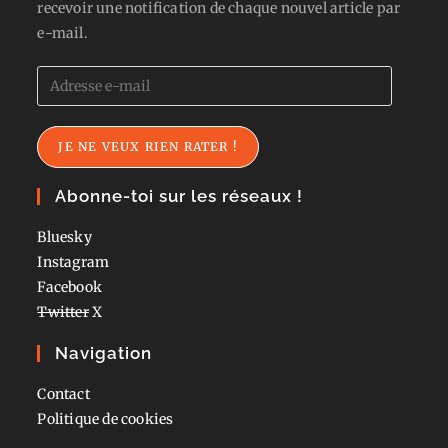
recevoir une notification de chaque nouvel article par
e-mail.
Adresse
e-
mail
JE NE VEUX RIEN RATER !
Abonne-toi sur les réseaux !
Bluesky
Instagram
Facebook
Twitter
X
Navigation
Contact
Politique de cookies