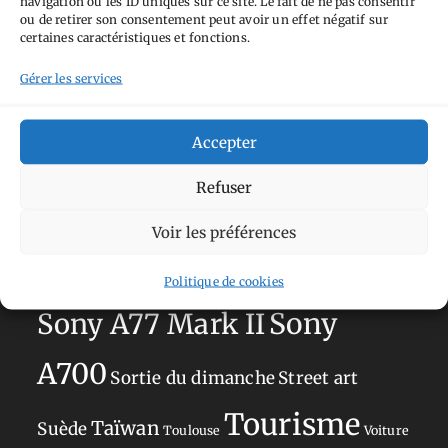
navigation ou les ID uniques sur ce site. Le fait de ne pas consentir
Aimez-vous bordel
Allemagne
Ailleurs
Andorre
ou de retirer son consentement peut avoir un effet négatif sur
certaines caractéristiques et fonctions.
Anti tourisme
Chat
Bar
Belgique
Burger
perché
Circuit
Danemark
Gérer les services
Espagne
Feria
GT
Japon
Journées
Academy
Hauts-de-France
Hébergement
Accepter
Norvège
La Défense
du patrimoine
Normandie
Refuser
Olympus OM-D E-M5
Occitanie
Voir les préférences
Paris
Mark II
Pays-Bas
Pays Basque
Sans adresse
Restaurant
Politique de cookies
Savoie
Silverstone
Sony
Sony A77 Mark II
A700
Sortie du dimanche
Street art
Tourisme
Taïwan
Suède
Toulouse
Voiture