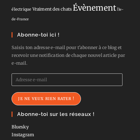
Évènement
Vraiment des chats
électrique
Île-
de-France
Abonne-toi ici !
Saisis ton adresse e-mail pour t'abonner à ce blog et
recevoir une notification de chaque nouvel article par
e-mail.
Adresse
e-
mail
JE NE VEUX RIEN RATER !
Abonne-toi sur les réseaux !
Bluesky
Instagram