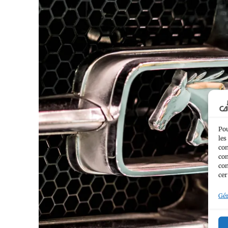
Pou
les
con
com
con
cer
Gér