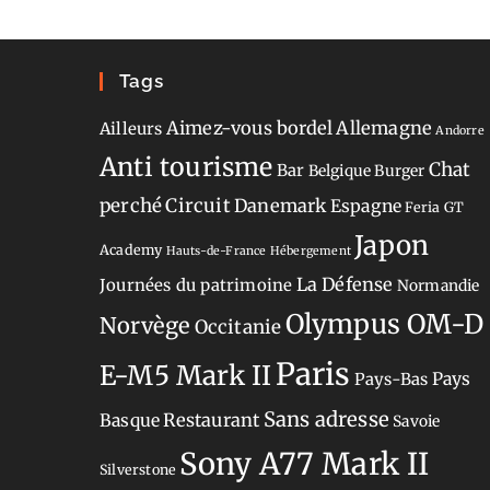
Tags
Aimez-vous bordel
Allemagne
Ailleurs
Andorre
Anti tourisme
Chat
Bar
Belgique
Burger
perché
Circuit
Danemark
Espagne
Feria
GT
Japon
Academy
Hauts-de-France
Hébergement
La Défense
Journées du patrimoine
Normandie
Olympus OM-D
Norvège
Occitanie
Paris
E-M5 Mark II
Pays-Bas
Pays
Sans adresse
Restaurant
Basque
Savoie
Sony A77 Mark II
Silverstone