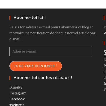
Abonne-toi ici !
Saisis ton adresse e-mail pour t'abonner à ce blog et
E
recevoir une notification de chaque nouvel article par
W
e-mail.
Adresse
e-
L
mail
P
JE NE VEUX RIEN RATER !
l
Abonne-toi sur les réseaux !
d
I
Bluesky
F
Instagram
Facebook
Twitter
X