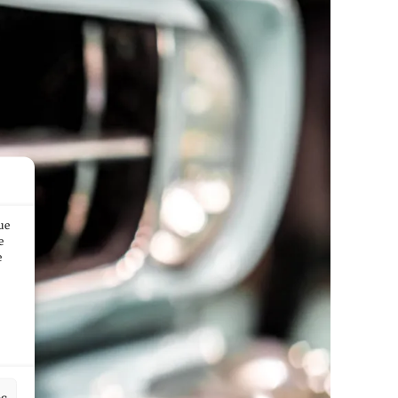
ue
e
e
es