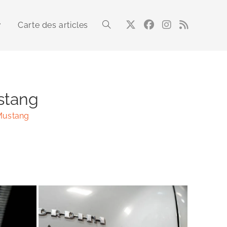
Carte des articles
Toggle
website
stang
Mustang
search