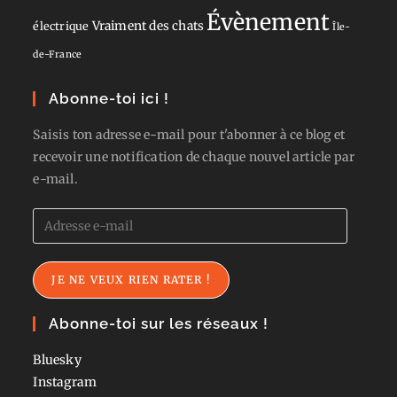
Évènement
Vraiment des chats
électrique
Île-
de-France
Abonne-toi ici !
Saisis ton adresse e-mail pour t'abonner à ce blog et
recevoir une notification de chaque nouvel article par
e-mail.
Adresse
e-
mail
JE NE VEUX RIEN RATER !
Abonne-toi sur les réseaux !
Bluesky
Instagram