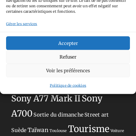
navigation ou les ID uniques sur ce site. Le fait de ne pas consentir
Aimez-vous bordel
Allemagne
Ailleurs
Andorre
ou de retirer son consentement peut avoir un effet négatif sur
certaines caractéristiques et fonctions.
Anti tourisme
Chat
Bar
Belgique
Burger
perché
Circuit
Danemark
Gérer les services
Espagne
Feria
GT
Japon
Journées
Academy
Hauts-de-France
Hébergement
Accepter
Norvège
La Défense
du patrimoine
Normandie
Refuser
Olympus OM-D E-M5
Occitanie
Voir les préférences
Paris
Mark II
Pays-Bas
Pays Basque
Sans adresse
Restaurant
Politique de cookies
Savoie
Silverstone
Sony
Sony A77 Mark II
A700
Sortie du dimanche
Street art
Tourisme
Taïwan
Suède
Toulouse
Voiture