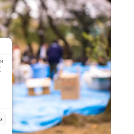
ue
e
e
es