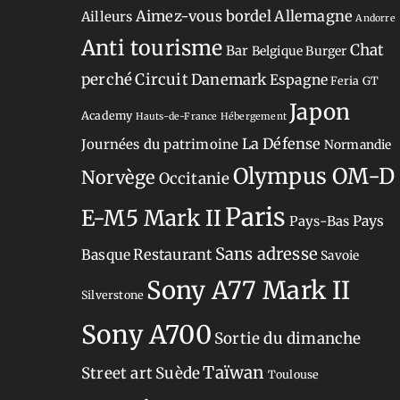
Aimez-vous bordel
Allemagne
Ailleurs
Andorre
Anti tourisme
Chat
Bar
Belgique
Burger
perché
Circuit
Danemark
Espagne
Feria
GT
Japon
Academy
Hauts-de-France
Hébergement
La Défense
Journées du patrimoine
Normandie
Olympus OM-D
Norvège
Occitanie
Paris
E-M5 Mark II
Pays-Bas
Pays
Sans adresse
Restaurant
Basque
Savoie
Sony A77 Mark II
Silverstone
Sony A700
Sortie du dimanche
Taïwan
Street art
Suède
Toulouse