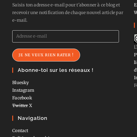
Saisis ton adresse e-mail pour t'abonner à ce blog et
E
recevoir une notification de chaque nouvel article par
W
e-mail.
Adresse
e-
L
mail
P
JE NE VEUX RIEN RATER !
l
Abonne-toi sur les réseaux !
d
I
Bluesky
F
Instagram
Facebook
Twitter
X
Navigation
Contact