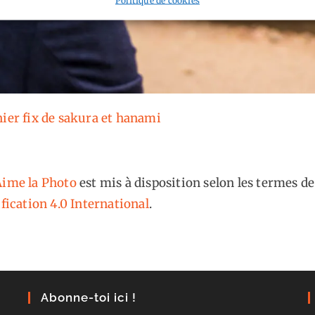
nier fix de sakura et hanami
ime la Photo
est mis à disposition selon les termes de
fication 4.0 International
.
Abonne-toi ici !