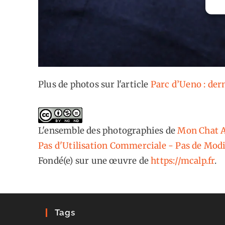
Plus de photos sur l'article
Parc d’Ueno : der
L'ensemble des photographies
de
Mon Chat A
Pas d'Utilisation Commerciale - Pas de Modi
Fondé(e) sur une œuvre de
https://mcalp.fr
.
Tags