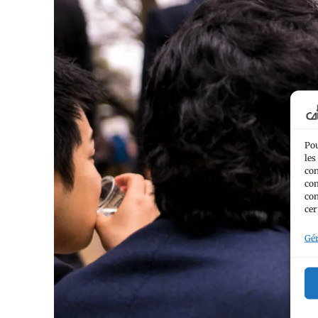
Pou
les
con
com
con
cer
Gér