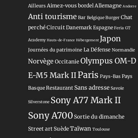
Aimez-vous bordel
Allemagne
Ailleurs
Andorre
Anti tourisme
Chat
Bar
Belgique
Burger
perché
Circuit
Danemark
Espagne
Feria
GT
Japon
Academy
Hauts-de-France
Hébergement
La Défense
Journées du patrimoine
Normandie
Olympus OM-D
Norvège
Occitanie
Paris
E-M5 Mark II
Pays-Bas
Pays
Sans adresse
Restaurant
Basque
Savoie
Sony A77 Mark II
Silverstone
Sony A700
Sortie du dimanche
Taïwan
Street art
Suède
Toulouse