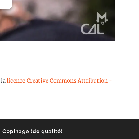
 la
licence Creative Commons Attribution -
Copinage (de qualité)