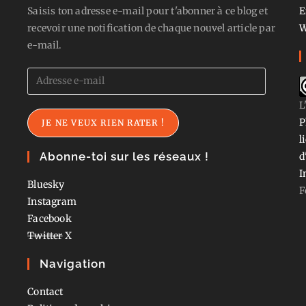
Saisis ton adresse e-mail pour t'abonner à ce blog et
E
recevoir une notification de chaque nouvel article par
W
e-mail.
Adresse
e-
L
mail
P
JE NE VEUX RIEN RATER !
l
Abonne-toi sur les réseaux !
d
I
Bluesky
F
Instagram
Facebook
Twitter
X
Navigation
Contact