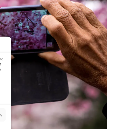
ue
e
e
es