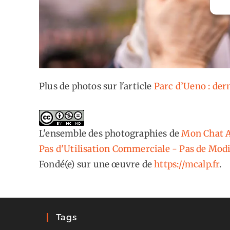
Plus de photos sur l'article
Parc d’Ueno : der
L'ensemble des photographies
de
Mon Chat A
Pas d'Utilisation Commerciale - Pas de Modi
Fondé(e) sur une œuvre de
https://mcalp.fr
.
Tags