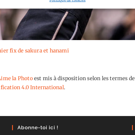
nier fix de sakura et hanami
ime la Photo
est mis à disposition selon les termes de
fication 4.0 International
.
Abonne-toi ici !