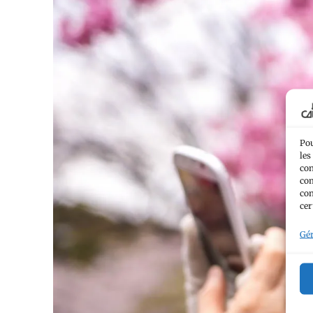
Pou
les
con
com
con
cer
Gér