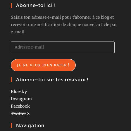
Abonne-toi ici !
Saisis ton adresse e-mail pour t'abonner à ce blog et
recevoir une notification de chaque nouvel article par
e-mail.
Adresse
e-
mail
JE NE VEUX RIEN RATER !
Abonne-toi sur les réseaux !
Bluesky
Instagram
Facebook
Twitter
X
Navigation