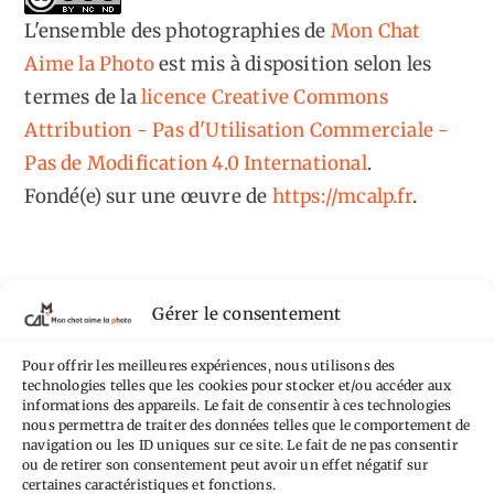
L'ensemble des photographies
de
Mon Chat
Aime la Photo
est mis à disposition selon les
termes de la
licence Creative Commons
Attribution - Pas d'Utilisation Commerciale -
Pas de Modification 4.0 International
.
Fondé(e) sur une œuvre de
https://mcalp.fr
.
Gérer le consentement
Tags
Pour offrir les meilleures expériences, nous utilisons des
technologies telles que les cookies pour stocker et/ou accéder aux
Aimez-vous bordel
Allemagne
Ailleurs
informations des appareils. Le fait de consentir à ces technologies
Andorre
nous permettra de traiter des données telles que le comportement de
Anti tourisme
Chat
Bar
Belgique
Burger
navigation ou les ID uniques sur ce site. Le fait de ne pas consentir
ou de retirer son consentement peut avoir un effet négatif sur
perché
Circuit
Danemark
Espagne
Feria
GT
certaines caractéristiques et fonctions.