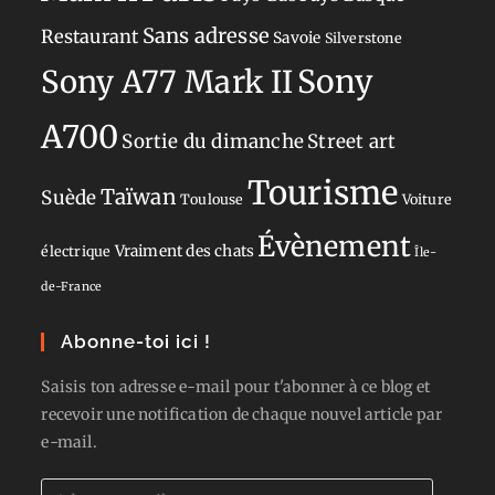
Sans adresse
Restaurant
Savoie
Silverstone
Sony
Sony A77 Mark II
A700
Sortie du dimanche
Street art
Tourisme
Taïwan
Suède
Toulouse
Voiture
Évènement
Vraiment des chats
électrique
Île-
de-France
Abonne-toi ici !
Saisis ton adresse e-mail pour t'abonner à ce blog et
recevoir une notification de chaque nouvel article par
e-mail.
Adresse