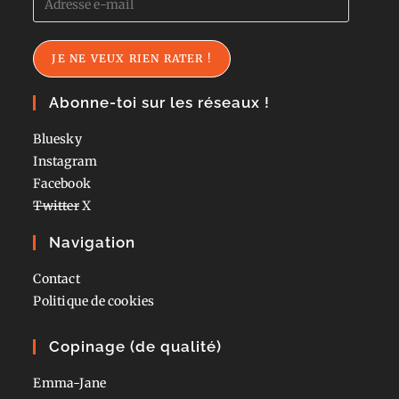
e-
mail
JE NE VEUX RIEN RATER !
Abonne-toi sur les réseaux !
Bluesky
Instagram
Facebook
Twitter
X
Navigation
Contact
Politique de cookies
Copinage (de qualité)
Emma-Jane