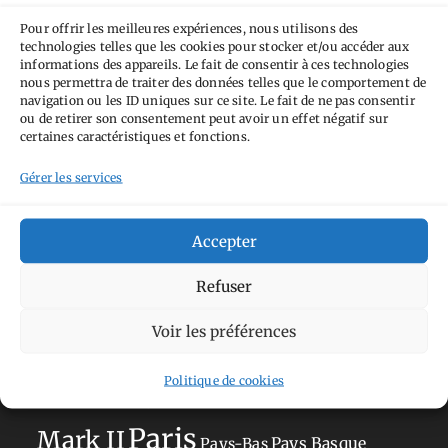
Fondé(e) sur une œuvre de
https://mcalp.fr
.
Pour offrir les meilleures expériences, nous utilisons des
technologies telles que les cookies pour stocker et/ou accéder aux
informations des appareils. Le fait de consentir à ces technologies
nous permettra de traiter des données telles que le comportement de
navigation ou les ID uniques sur ce site. Le fait de ne pas consentir
ou de retirer son consentement peut avoir un effet négatif sur
certaines caractéristiques et fonctions.
Tags
Gérer les services
Aimez-vous bordel
Allemagne
Ailleurs
Andorre
Anti tourisme
Accepter
Chat
Bar
Belgique
Burger
perché
Circuit
Danemark
Espagne
Feria
GT
Refuser
Japon
Journées
Academy
Hauts-de-France
Hébergement
Voir les préférences
Norvège
La Défense
du patrimoine
Normandie
Politique de cookies
Olympus OM-D E-M5
Occitanie
Paris
Mark II
Pays-Bas
Pays Basque