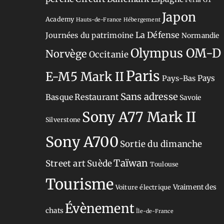
Japon
Academy
Hauts-de-France
Hébergement
La Défense
Journées du patrimoine
Normandie
Olympus OM-D
Norvège
Occitanie
Paris
E-M5 Mark II
Pays-Bas
Pays
Sans adresse
Restaurant
Basque
Savoie
Sony A77 Mark II
Silverstone
Sony A700
Sortie du dimanche
Taïwan
Street art
Suède
Toulouse
Tourisme
Vraiment des
Voiture électrique
Évènement
chats
Île-de-France