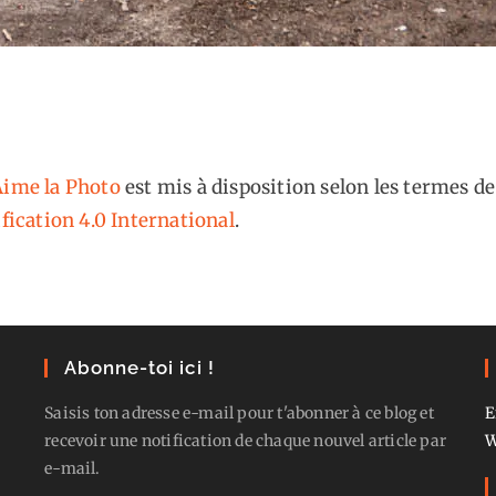
ime la Photo
est mis à disposition selon les termes de
fication 4.0 International
.
Abonne-toi ici !
Saisis ton adresse e-mail pour t'abonner à ce blog et
E
recevoir une notification de chaque nouvel article par
W
e-mail.