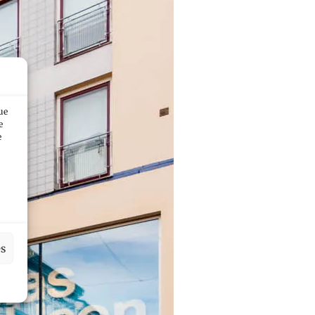
ue
e
e
es