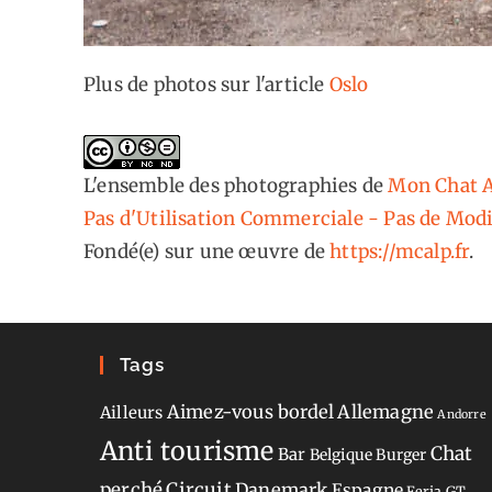
Plus de photos sur l'article
Oslo
L'ensemble des photographies
de
Mon Chat A
Pas d'Utilisation Commerciale - Pas de Modi
Fondé(e) sur une œuvre de
https://mcalp.fr
.
Tags
Aimez-vous bordel
Allemagne
Ailleurs
Andorre
Anti tourisme
Chat
Bar
Belgique
Burger
perché
Circuit
Danemark
Espagne
Feria
GT