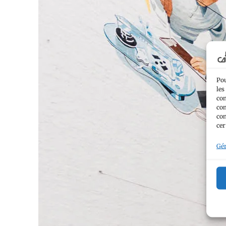
Pou
les
con
com
con
cer
Gér