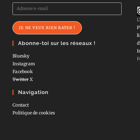
Adresse
e-
L
mail
P
JE NE VEUX RIEN RATER !
l
Abonne-toi sur les réseaux !
d
I
Bluesky
F
Instagram
Facebook
Twitter
X
Navigation
Contact
Politique de cookies