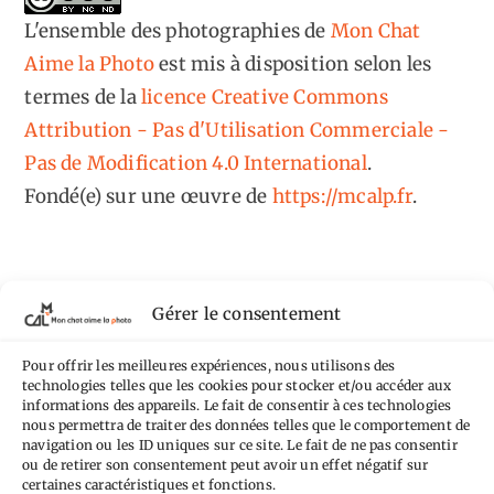
L'ensemble des photographies
de
Mon Chat
Aime la Photo
est mis à disposition selon les
termes de la
licence Creative Commons
Attribution - Pas d'Utilisation Commerciale -
Pas de Modification 4.0 International
.
Fondé(e) sur une œuvre de
https://mcalp.fr
.
Gérer le consentement
Tags
Pour offrir les meilleures expériences, nous utilisons des
technologies telles que les cookies pour stocker et/ou accéder aux
Aimez-vous bordel
Allemagne
Ailleurs
informations des appareils. Le fait de consentir à ces technologies
Andorre
nous permettra de traiter des données telles que le comportement de
Anti tourisme
Chat
Bar
Belgique
Burger
navigation ou les ID uniques sur ce site. Le fait de ne pas consentir
ou de retirer son consentement peut avoir un effet négatif sur
perché
Circuit
Danemark
Espagne
Feria
GT
certaines caractéristiques et fonctions.