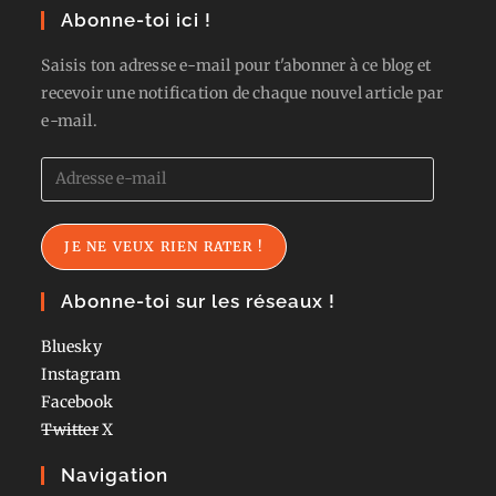
Abonne-toi ici !
Saisis ton adresse e-mail pour t'abonner à ce blog et
recevoir une notification de chaque nouvel article par
e-mail.
Adresse
e-
mail
JE NE VEUX RIEN RATER !
Abonne-toi sur les réseaux !
Bluesky
Instagram
Facebook
Twitter
X
Navigation