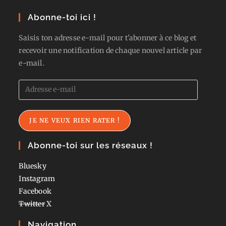
Abonne-toi ici !
Saisis ton adresse e-mail pour t'abonner à ce blog et
recevoir une notification de chaque nouvel article par
e-mail.
Adresse
e-
mail
JE NE VEUX RIEN RATER !
Abonne-toi sur les réseaux !
Bluesky
Instagram
Facebook
Twitter
X
Navigation