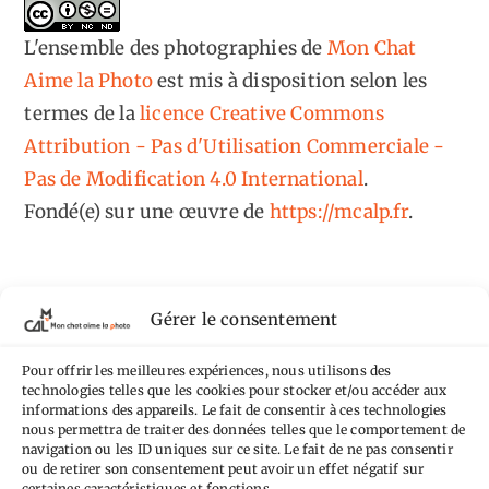
L'ensemble des photographies
de
Mon Chat
Aime la Photo
est mis à disposition selon les
termes de la
licence Creative Commons
Attribution - Pas d'Utilisation Commerciale -
Pas de Modification 4.0 International
.
Fondé(e) sur une œuvre de
https://mcalp.fr
.
Gérer le consentement
Tags
Pour offrir les meilleures expériences, nous utilisons des
technologies telles que les cookies pour stocker et/ou accéder aux
informations des appareils. Le fait de consentir à ces technologies
Aimez-vous bordel
Allemagne
Ailleurs
Andorre
nous permettra de traiter des données telles que le comportement de
Anti tourisme
navigation ou les ID uniques sur ce site. Le fait de ne pas consentir
Chat
Bar
Belgique
Burger
ou de retirer son consentement peut avoir un effet négatif sur
certaines caractéristiques et fonctions.