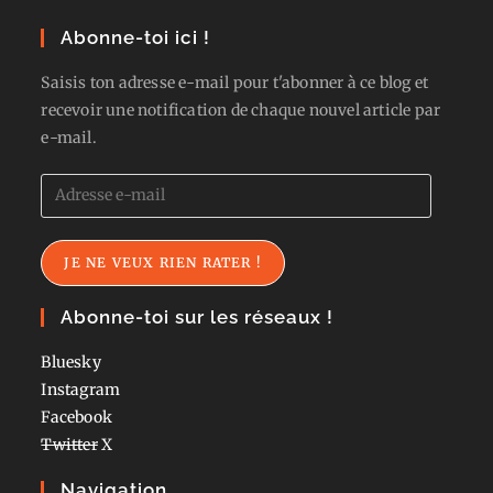
Abonne-toi ici !
Saisis ton adresse e-mail pour t'abonner à ce blog et
recevoir une notification de chaque nouvel article par
e-mail.
Adresse
e-
mail
JE NE VEUX RIEN RATER !
Abonne-toi sur les réseaux !
Bluesky
Instagram
Facebook
Twitter
X
Navigation