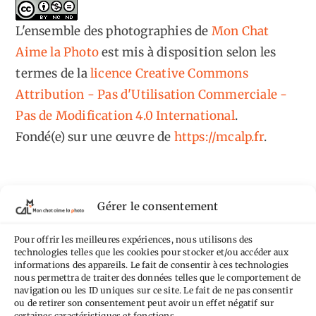
L'ensemble des photographies
de
Mon Chat
Aime la Photo
est mis à disposition selon les
termes de la
licence Creative Commons
Attribution - Pas d'Utilisation Commerciale -
Pas de Modification 4.0 International
.
Fondé(e) sur une œuvre de
https://mcalp.fr
.
Gérer le consentement
Tags
Pour offrir les meilleures expériences, nous utilisons des
technologies telles que les cookies pour stocker et/ou accéder aux
informations des appareils. Le fait de consentir à ces technologies
Aimez-vous bordel
Allemagne
Ailleurs
Andorre
nous permettra de traiter des données telles que le comportement de
Anti tourisme
navigation ou les ID uniques sur ce site. Le fait de ne pas consentir
Chat
Bar
Belgique
Burger
ou de retirer son consentement peut avoir un effet négatif sur
certaines caractéristiques et fonctions.