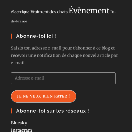
Évènement
Vraiment des chats
électrique
Île-
de-France
Abonne-toi ici !
Saisis ton adresse e-mail pour t'abonner à ce blog et
recevoir une notification de chaque nouvel article par
e-mail.
Adresse
e-
mail
JE NE VEUX RIEN RATER !
Abonne-toi sur les réseaux !
Bluesky
Instagram