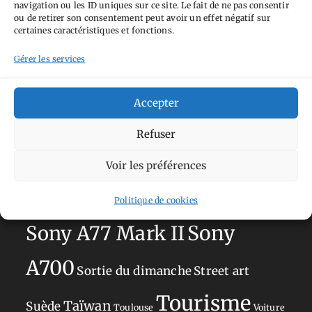
navigation ou les ID uniques sur ce site. Le fait de ne pas consentir
Aimez-vous bordel
Allemagne
Ailleurs
Andorre
ou de retirer son consentement peut avoir un effet négatif sur
certaines caractéristiques et fonctions.
Anti tourisme
Chat
Bar
Belgique
Burger
Gérer les services
perché
Circuit
Danemark
Espagne
Feria
GT
Japon
Journées
Academy
Hauts-de-France
Hébergement
Accepter
Norvège
La Défense
du patrimoine
Normandie
Refuser
Olympus OM-D E-M5
Occitanie
Voir les préférences
Paris
Mark II
Pays-Bas
Pays Basque
Politique de cookies
Sans adresse
Restaurant
Savoie
Silverstone
Sony
Sony A77 Mark II
A700
Sortie du dimanche
Street art
Tourisme
Taïwan
Suède
Toulouse
Voiture