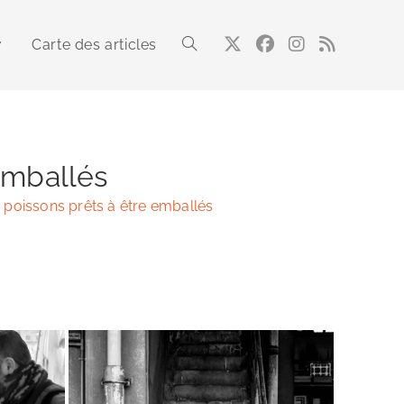
Carte des articles
Toggle
website
 emballés
: poissons prêts à être emballés
search