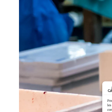
Pou
les
con