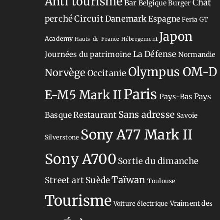
Anti tourisme
Chat
Bar
Belgique
Burger
perché
Circuit
Danemark
Espagne
Feria
GT
Japon
Academy
Hauts-de-France
Hébergement
La Défense
Journées du patrimoine
Normandie
Olympus OM-D
Norvège
Occitanie
Paris
E-M5 Mark II
Pays-Bas
Pays
Sans adresse
Restaurant
Basque
Savoie
Sony A77 Mark II
Silverstone
Sony A700
Sortie du dimanche
Taïwan
Street art
Suède
Toulouse
Tourisme
Vraiment des
Voiture électrique