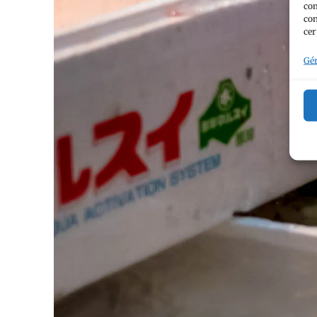
com
con
cer
Gér