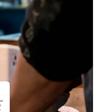
ue
e
e