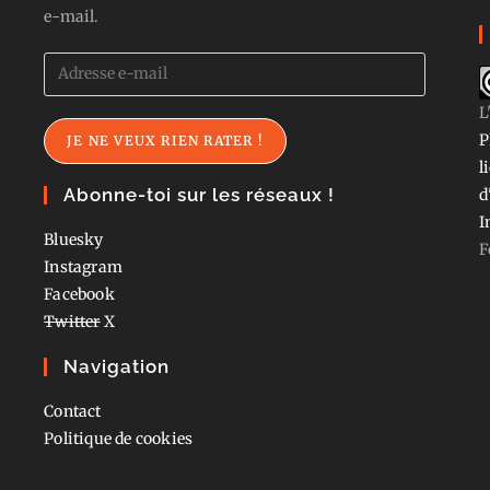
e-mail.
Adresse
e-
L
mail
P
JE NE VEUX RIEN RATER !
l
Abonne-toi sur les réseaux !
d
I
Bluesky
F
Instagram
Facebook
Twitter
X
Navigation
Contact
Politique de cookies