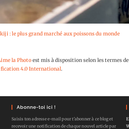
iji : le plus grand marché aux poissons du monde
ime la Photo
est mis à disposition selon les termes de
fication 4.0 International
.
Abonne-toi ici !
Saisis ton adresse e-mail pour t'abonner à ce blog et
E
recevoir une notification de chaque nouvel article par
W