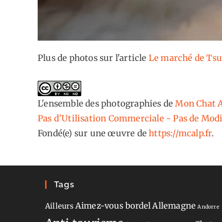
Plus de photos sur l'article
Le marché de Tsuk
L'ensemble des photographies
de
Mon Chat A
Pas d'Utilisation Commerciale - Pas de Modi
Fondé(e) sur une œuvre de
https://mcalp.fr
.
Tags
Aimez-vous bordel
Allemagne
Ailleurs
Andorre