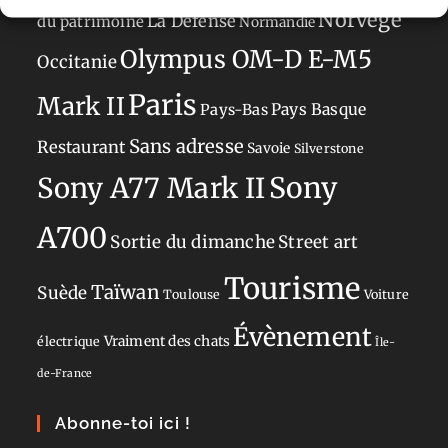
Norvège
La Défense
du patrimoine
Normandie
Olympus OM-D E-M5
Occitanie
Paris
Mark II
Pays-Bas
Pays Basque
Sans adresse
Restaurant
Savoie
Silverstone
Sony
Sony A77 Mark II
A700
Sortie du dimanche
Street art
Tourisme
Taïwan
Suède
Toulouse
Voiture
Évènement
Vraiment des chats
électrique
Île-
de-France
Abonne-toi ici !