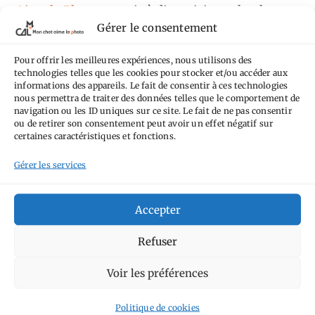
Aime la Photo
est mis à disposition selon les
Gérer le consentement
termes de la
licence Creative Commons
Attribution - Pas d'Utilisation Commerciale -
Pour offrir les meilleures expériences, nous utilisons des
Pas de Modification 4.0 International
.
technologies telles que les cookies pour stocker et/ou accéder aux
informations des appareils. Le fait de consentir à ces technologies
Fondé(e) sur une œuvre de
https://mcalp.fr
.
nous permettra de traiter des données telles que le comportement de
navigation ou les ID uniques sur ce site. Le fait de ne pas consentir
ou de retirer son consentement peut avoir un effet négatif sur
certaines caractéristiques et fonctions.
Gérer les services
Tags
Accepter
Aimez-vous bordel
Allemagne
Ailleurs
Andorre
Refuser
Anti tourisme
Chat
Bar
Belgique
Burger
Voir les préférences
perché
Circuit
Danemark
Espagne
Feria
GT
Japon
Journées
Academy
Hauts-de-France
Hébergement
Politique de cookies