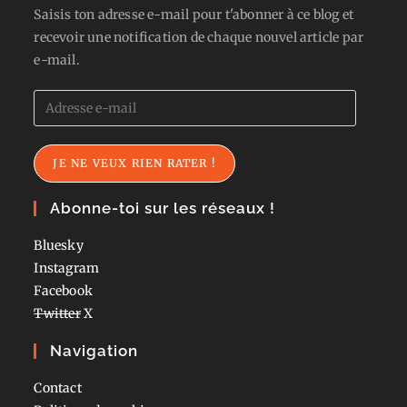
Saisis ton adresse e-mail pour t'abonner à ce blog et
recevoir une notification de chaque nouvel article par
e-mail.
Adresse
e-
mail
JE NE VEUX RIEN RATER !
Abonne-toi sur les réseaux !
Bluesky
Instagram
Facebook
Twitter
X
Navigation
Contact