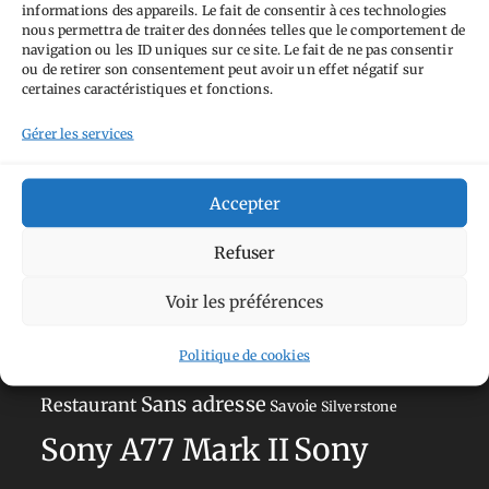
informations des appareils. Le fait de consentir à ces technologies
nous permettra de traiter des données telles que le comportement de
navigation ou les ID uniques sur ce site. Le fait de ne pas consentir
Tags
ou de retirer son consentement peut avoir un effet négatif sur
certaines caractéristiques et fonctions.
Aimez-vous bordel
Allemagne
Ailleurs
Andorre
Gérer les services
Anti tourisme
Chat
Bar
Belgique
Burger
perché
Circuit
Danemark
Espagne
Feria
GT
Accepter
Japon
Journées
Academy
Hauts-de-France
Hébergement
Refuser
Norvège
La Défense
du patrimoine
Normandie
Voir les préférences
Olympus OM-D E-M5
Occitanie
Paris
Mark II
Politique de cookies
Pays-Bas
Pays Basque
Sans adresse
Restaurant
Savoie
Silverstone
Sony
Sony A77 Mark II