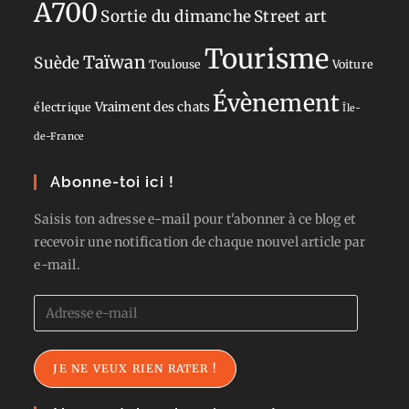
A700
Sortie du dimanche
Street art
Tourisme
Taïwan
Suède
Toulouse
Voiture
Évènement
Vraiment des chats
électrique
Île-
de-France
Abonne-toi ici !
Saisis ton adresse e-mail pour t'abonner à ce blog et
recevoir une notification de chaque nouvel article par
e-mail.
Adresse
e-
mail
JE NE VEUX RIEN RATER !