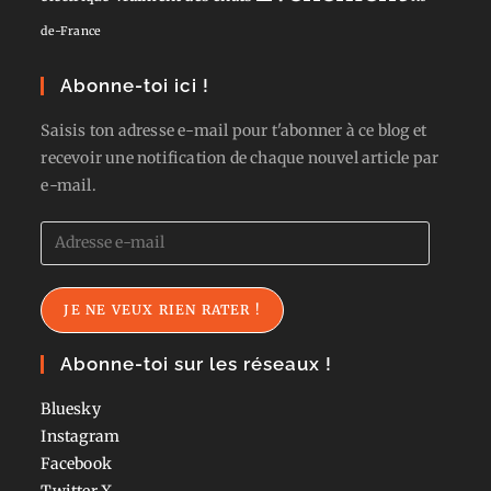
de-France
Abonne-toi ici !
Saisis ton adresse e-mail pour t'abonner à ce blog et
recevoir une notification de chaque nouvel article par
e-mail.
Adresse
e-
mail
JE NE VEUX RIEN RATER !
Abonne-toi sur les réseaux !
Bluesky
Instagram
Facebook
Twitter
X