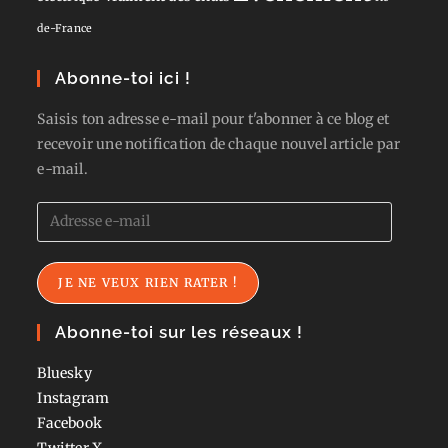
de-France
Abonne-toi ici !
Saisis ton adresse e-mail pour t'abonner à ce blog et
recevoir une notification de chaque nouvel article par
e-mail.
Adresse
e-
mail
JE NE VEUX RIEN RATER !
Abonne-toi sur les réseaux !
Bluesky
Instagram
Facebook
Twitter
X