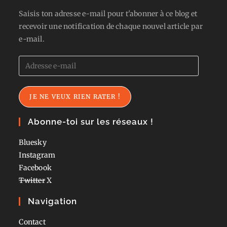
Saisis ton adresse e-mail pour t'abonner à ce blog et
recevoir une notification de chaque nouvel article par
e-mail.
Adresse
e-
mail
JE NE VEUX RIEN RATER !
Abonne-toi sur les réseaux !
Bluesky
Instagram
Facebook
Twitter
X
Navigation
Contact