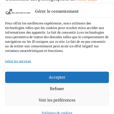
Aime la Photo
est mis à disposition selon les
Gérer le consentement
termes de la
licence Creative Commons
Attribution - Pas d'Utilisation Commerciale -
Pour offrir les meilleures expériences, nous utilisons des
technologies telles que les cookies pour stocker et/ou accéder aux
Pas de Modification 4.0 International
.
informations des appareils. Le fait de consentir à ces technologies
Fondé(e) sur une œuvre de
https://mcalp.fr
.
nous permettra de traiter des données telles que le comportement de
navigation ou les ID uniques sur ce site. Le fait de ne pas consentir
ou de retirer son consentement peut avoir un effet négatif sur
certaines caractéristiques et fonctions.
Gérer les services
Tags
Accepter
Aimez-vous bordel
Allemagne
Ailleurs
Andorre
Refuser
Anti tourisme
Chat
Bar
Belgique
Burger
Voir les préférences
perché
Circuit
Danemark
Espagne
Feria
GT
Japon
Journées
Politique de cookies
Academy
Hauts-de-France
Hébergement