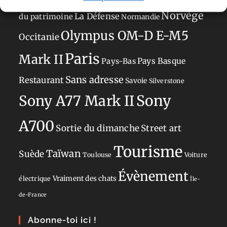
Norvège
La Défense
du patrimoine
Normandie
Olympus OM-D E-M5
Occitanie
Paris
Mark II
Pays-Bas
Pays Basque
Sans adresse
Restaurant
Savoie
Silverstone
Sony
Sony A77 Mark II
A700
Sortie du dimanche
Street art
Tourisme
Taïwan
Suède
Toulouse
Voiture
Évènement
Vraiment des chats
électrique
Île-
de-France
Abonne-toi ici !