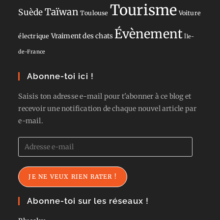
Tourisme
Taïwan
Suède
Toulouse
Voiture
Évènement
Vraiment des chats
électrique
Île-
de-France
Abonne-toi ici !
Saisis ton adresse e-mail pour t'abonner à ce blog et
recevoir une notification de chaque nouvel article par
e-mail.
Adresse
e-
mail
JE NE VEUX RIEN RATER !
Abonne-toi sur les réseaux !