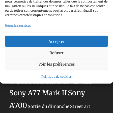
nous permettra de traiter des données telles que le comportement de
Tags
navigation ou les ID uniques sur ce site. Le fait de ne pas consentir
ou de retirer son consentement peut avoir un effet négatif sur
Aimez-vous bordel
Allemagne
Ailleurs
Andorre
certaines caractéristiques et fonctions.
Anti tourisme
Chat
Bar
Belgique
Burger
Gérer les services
perché
Circuit
Danemark
Espagne
Feria
GT
Japon
Accepter
Journées
Academy
Hauts-de-France
Hébergement
Norvège
La Défense
du patrimoine
Normandie
Refuser
Olympus OM-D E-M5
Occitanie
Voir les préférences
Paris
Mark II
Pays-Bas
Pays Basque
Politique de cookies
Sans adresse
Restaurant
Savoie
Silverstone
Sony
Sony A77 Mark II
A700
Sortie du dimanche
Street art