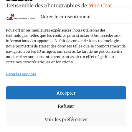
L'ensemble des photographies
de
Mon Chat
Aime la Photo
est mis à disposition selon les
Gérer le consentement
termes de la
licence Creative Commons
Pour offrir les meilleures expériences, nous utilisons des
Attribution - Pas d'Utilisation Commerciale -
technologies telles que les cookies pour stocker et/ou accéder aux
Pas de Modification 4.0 International
.
informations des appareils. Le fait de consentir à ces technologies
nous permettra de traiter des données telles que le comportement de
Fondé(e) sur une œuvre de
https://mcalp.fr
.
navigation ou les ID uniques sur ce site. Le fait de ne pas consentir
ou de retirer son consentement peut avoir un effet négatif sur
certaines caractéristiques et fonctions.
Gérer les services
Tags
Accepter
Aimez-vous bordel
Allemagne
Ailleurs
Refuser
Andorre
Anti tourisme
Chat
Bar
Belgique
Burger
Voir les préférences
perché
Circuit
Danemark
Espagne
Feria
GT