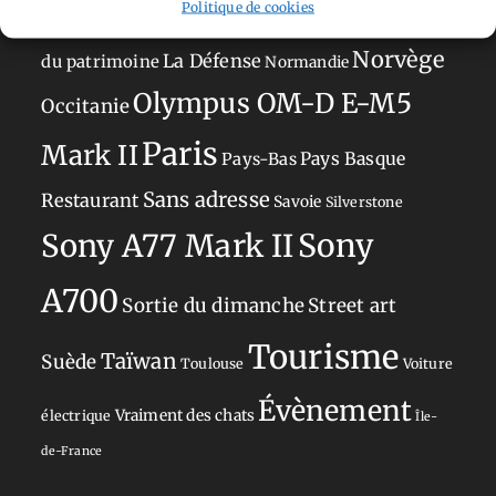
Politique de cookies
Japon
Journées
Academy
Hauts-de-France
Hébergement
Norvège
La Défense
du patrimoine
Normandie
Olympus OM-D E-M5
Occitanie
Paris
Mark II
Pays-Bas
Pays Basque
Sans adresse
Restaurant
Savoie
Silverstone
Sony
Sony A77 Mark II
A700
Sortie du dimanche
Street art
Tourisme
Taïwan
Suède
Toulouse
Voiture
Évènement
Vraiment des chats
électrique
Île-
de-France