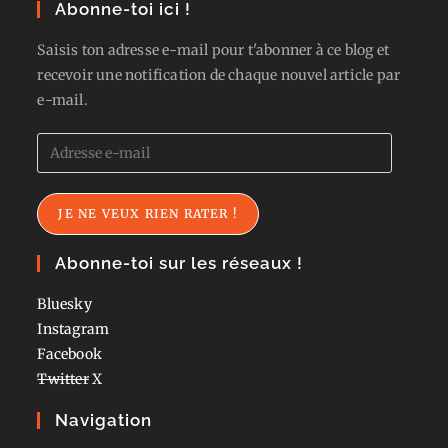
Abonne-toi ici !
Saisis ton adresse e-mail pour t'abonner à ce blog et
recevoir une notification de chaque nouvel article par
e-mail.
Adresse
e-
mail
JE NE VEUX RIEN RATER !
Abonne-toi sur les réseaux !
Bluesky
Instagram
Facebook
Twitter
X
Navigation