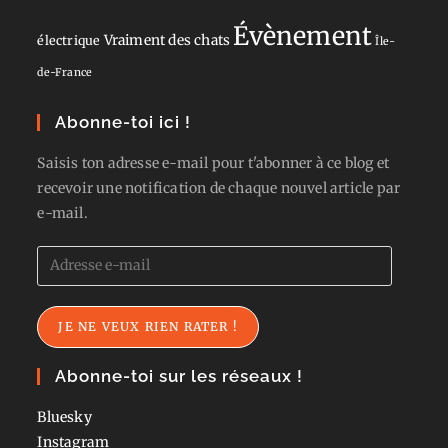
Évènement
Vraiment des chats
électrique
Île-
de-France
Abonne-toi ici !
Saisis ton adresse e-mail pour t'abonner à ce blog et
recevoir une notification de chaque nouvel article par
e-mail.
Adresse
e-
mail
JE NE VEUX RIEN RATER !
Abonne-toi sur les réseaux !
Bluesky
Instagram