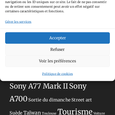
navigation ou les ID uniques sur ce site. Le fait de ne pas consentir
Aimez-vous bordel
Allemagne
Ailleurs
Andorre
ou de retirer son consentement peut avoir un effet négatif sur
certaines caractéristiques et fonctions.
Anti tourisme
Chat
Bar
Belgique
Burger
Gérer les services
perché
Circuit
Danemark
Espagne
Feria
GT
Japon
Journées
Academy
Hauts-de-France
Hébergement
Accepter
Norvège
La Défense
du patrimoine
Normandie
Refuser
Olympus OM-D E-M5
Occitanie
Voir les préférences
Paris
Mark II
Pays-Bas
Pays Basque
Politique de cookies
Sans adresse
Restaurant
Savoie
Silverstone
Sony
Sony A77 Mark II
A700
Sortie du dimanche
Street art
Tourisme
Taïwan
Suède
Toulouse
Voiture