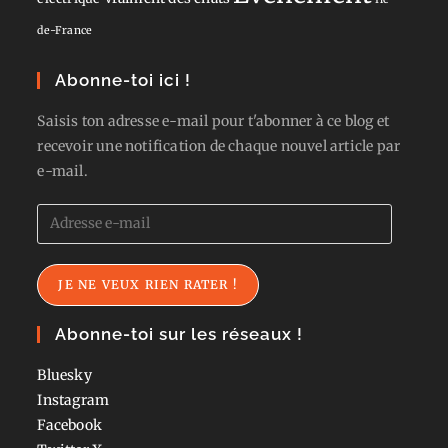
de-France
Abonne-toi ici !
Saisis ton adresse e-mail pour t'abonner à ce blog et
recevoir une notification de chaque nouvel article par
e-mail.
Adresse
e-
mail
JE NE VEUX RIEN RATER !
Abonne-toi sur les réseaux !
Bluesky
Instagram
Facebook